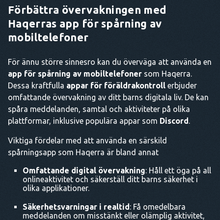
Förbättra övervakningen med
Haqerras app för spårning av
mobiltelefoner
För ännu större sinnesro kan du överväga att använda en
app för spårning av mobiltelefoner
som Haqerra.
Dessa kraftfulla
appar för föräldrakontroll
erbjuder
omfattande övervakning av ditt barns digitala liv. De kan
spåra meddelanden, samtal och aktiviteter på olika
plattformar, inklusive populära appar som
Discord
.
Viktiga fördelar med att använda en särskild
spårningsapp som Haqerra är bland annat
Omfattande digital övervakning
: Håll ett öga på all
onlineaktivitet och säkerställ ditt barns säkerhet i
olika applikationer.
Säkerhetsvarningar i realtid
: Få omedelbara
meddelanden om misstänkt eller olämplig aktivitet,