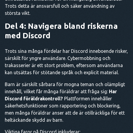
Trots detta är ansvarsfull och säker användning av
största vikt.
Del 4: Navigera bland riskerna
med Discord
Trots sina många fördelar har Discord inneboende risker,
särskilt för yngre användare. Cybermobbning och
trakasserier är ett stort problem, eftersom användarna
kan utsättas för stötande språk och explicit material.
Barn är särskilt sårbara för mogna teman och olämpligt
innehåll, vilket får många föräldrar att fråga sig:
Har
Discord föräldrakontroll?
Plattformen innehåller
säkerhetsfunktioner som rapportering och blockering,
men många föräldrar anser att de är otillräckliga för ett
heltäckande skydd av barn.
Viktiga faror på Discord inkluderar: