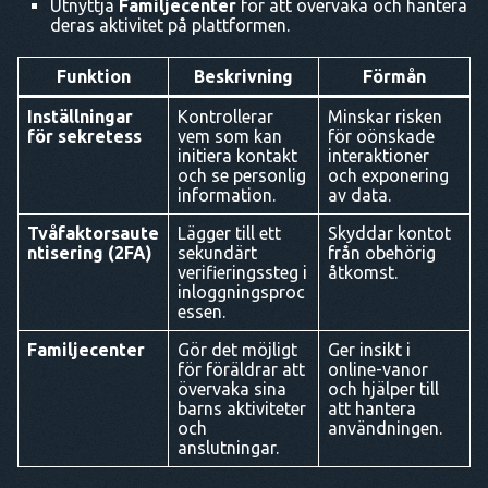
Utnyttja
Familjecenter
för att övervaka och hantera
deras aktivitet på plattformen.
Funktion
Beskrivning
Förmån
Inställningar
Kontrollerar
Minskar risken
för sekretess
vem som kan
för oönskade
initiera kontakt
interaktioner
och se personlig
och exponering
information.
av data.
Tvåfaktorsaute
Lägger till ett
Skyddar kontot
ntisering (2FA)
sekundärt
från obehörig
verifieringssteg i
åtkomst.
inloggningsproc
essen.
Familjecenter
Gör det möjligt
Ger insikt i
för föräldrar att
online-vanor
övervaka sina
och hjälper till
barns aktiviteter
att hantera
och
användningen.
anslutningar.