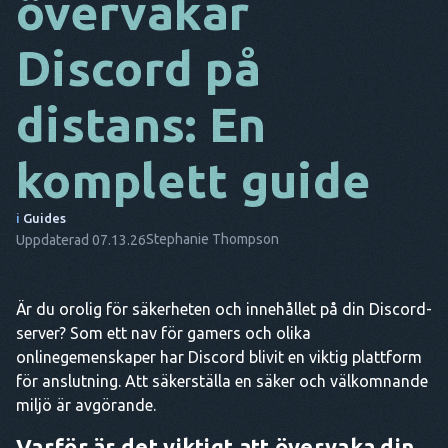
övervakar
DA
Discord på
IT
distans: En
FR
NL
komplett guide
ES
i
Guides
TR
Stephanie Thompson
Uppdaterad 07.13.26
PT
HAN
Är du orolig för säkerheten och innehållet på din Discord-
server? Som ett nav för gamers och olika
onlinegemenskaper har Discord blivit en viktig plattform
för anslutning. Att säkerställa en säker och välkomnande
miljö är avgörande.
Varför är det viktigt att övervaka din