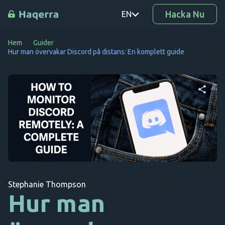
Hacka Nu
EN
Hem
Guider
PT
Hur man övervakar Discord på distans: En komplett guide
TR
RO
DE
Dela denna artikel
SV
KO
Twitter
Facebook
Kopiera länk
EL
Stephanie Thompson
AR
Hur man
BG
CS