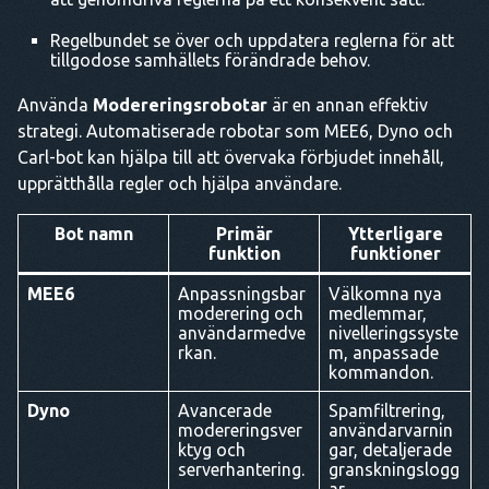
Regelbundet se över och uppdatera reglerna för att
tillgodose samhällets förändrade behov.
Använda
Modereringsrobotar
är en annan effektiv
strategi. Automatiserade robotar som MEE6, Dyno och
Carl-bot kan hjälpa till att övervaka förbjudet innehåll,
upprätthålla regler och hjälpa användare.
Bot namn
Primär
Ytterligare
funktion
funktioner
MEE6
Anpassningsbar
Välkomna nya
moderering och
medlemmar,
användarmedve
nivelleringssyste
rkan.
m, anpassade
kommandon.
Dyno
Avancerade
Spamfiltrering,
modereringsver
användarvarnin
ktyg och
gar, detaljerade
serverhantering.
granskningslogg