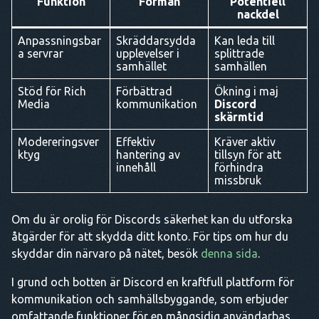
Funktion
Förmån
Potentiell
nackdel
Anpassningsbar
Skräddarsydda
Kan leda till
a servrar
upplevelser i
splittrade
samhället
samhällen
Stöd för Rich
Förbättrad
Ökning i maj
Media
kommunikation
Discord
skärmtid
Modereringsver
Effektiv
Kräver aktiv
ktyg
hantering av
tillsyn för att
innehåll
förhindra
missbruk
Om du är orolig för Discords säkerhet kan du utforska
åtgärder för att skydda ditt konto. För tips om hur du
skyddar din närvaro på nätet, besök
denna sida
.
I grund och botten är Discord en kraftfull plattform för
kommunikation och samhällsbyggande, som erbjuder
omfattande funktioner för en mångsidig användarbas.