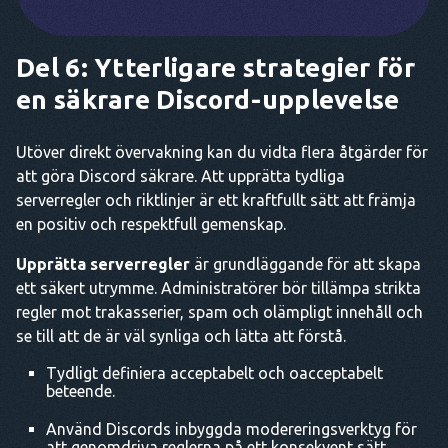
Del 6: Ytterligare strategier för
en säkrare Discord-upplevelse
Utöver direkt övervakning kan du vidta flera åtgärder för
att göra Discord säkrare. Att upprätta tydliga
serverregler och riktlinjer är ett kraftfullt sätt att främja
en positiv och respektfull gemenskap.
Upprätta serverregler
är grundläggande för att skapa
ett säkert utrymme. Administratörer bör tillämpa strikta
regler mot trakasserier, spam och olämpligt innehåll och
se till att de är väl synliga och lätta att förstå.
Tydligt definiera acceptabelt och oacceptabelt
beteende.
Använd Discords inbyggda modereringsverktyg för
att genomdriva reglerna på ett konsekvent sätt.