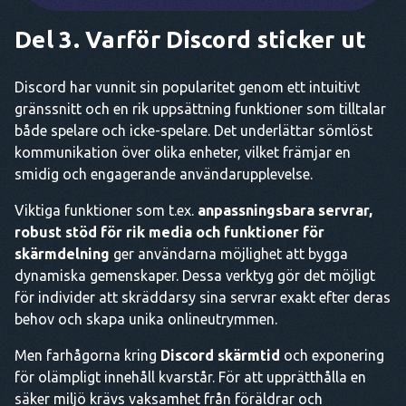
Del 3. Varför Discord sticker ut
Discord har vunnit sin popularitet genom ett intuitivt
gränssnitt och en rik uppsättning funktioner som tilltalar
både spelare och icke-spelare. Det underlättar sömlöst
kommunikation över olika enheter, vilket främjar en
smidig och engagerande användarupplevelse.
Viktiga funktioner som t.ex.
anpassningsbara servrar,
robust stöd för rik media och funktioner för
skärmdelning
ger användarna möjlighet att bygga
dynamiska gemenskaper. Dessa verktyg gör det möjligt
för individer att skräddarsy sina servrar exakt efter deras
behov och skapa unika onlineutrymmen.
Men farhågorna kring
Discord skärmtid
och exponering
för olämpligt innehåll kvarstår. För att upprätthålla en
säker miljö krävs vaksamhet från föräldrar och