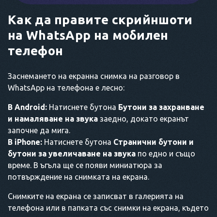
Как да правите скрийншоти
на WhatsApp на мобилен
телефон
Заснемането на екранна снимка на разговор в
WhatsApp на телефона е лесно:
В Android:
Натиснете бутона
Бутони за захранване
и намаляване на звука
заедно, докато екранът
започне да мига.
В iPhone:
Натиснете бутона
Странични бутони и
бутони за увеличаване на звука
по едно и също
време. В ъгъла ще се появи миниатюра за
потвърждение на снимката на екрана.
Снимките на екрана се записват в галерията на
телефона или в папката със снимки на екрана, където