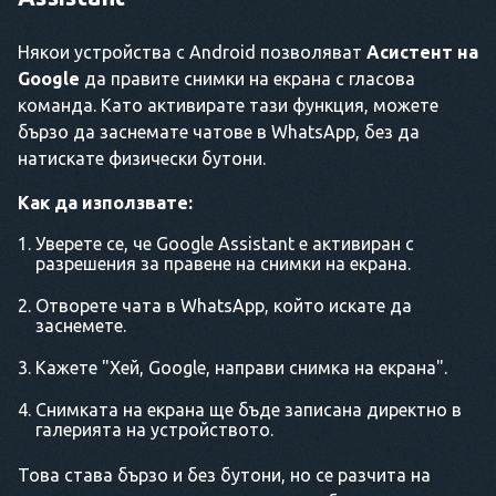
Някои устройства с Android позволяват
Асистент на
Google
да правите снимки на екрана с гласова
команда. Като активирате тази функция, можете
бързо да заснемате чатове в WhatsApp, без да
натискате физически бутони.
Как да използвате:
Уверете се, че Google Assistant е активиран с
разрешения за правене на снимки на екрана.
Отворете чата в WhatsApp, който искате да
заснемете.
Кажете "Хей, Google, направи снимка на екрана".
Снимката на екрана ще бъде записана директно в
галерията на устройството.
Това става бързо и без бутони, но се разчита на