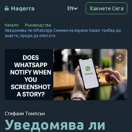
Хакнете Сега
EN
Начало
Ръководства
PT
Уведомява ли WhatsApp Снимки на екрана: Какво трябва да
знаете, преди да опитате
TR
RO
DE
Споделете тази
SV
статия
KO
EL
Копиране на
Twitter
Facebook
AR
връзката
Стефани Томпсън
Уведомява ли
BG
CS