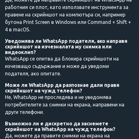
работния си плот, като използвате инструмента за
правене на скрийншот на компютъра си, например
бутона Print Screen в Windows или Command + Shift +
4 в macOS.
Уведомява ли WhatsApp подателя, ако направя
скрийншот на изчезналата му снимка или
видеоклип?
WhatsApp се опитва да блокира скрийншоти на
изчезващо съдържание и може да уведоми
подателя, ако опитате.
Може ли WhatsApp да разпознае дали правя
скрийншот на чужд телефон?
Не, WhatsApp не проследява и не уведомява
потребителите за снимки на екрана, направени на
други телефони.
Възможно ли е дискретно да заснемете
скрийншот на WhatsApp на чужд телефон?
Да, можете да правите снимки на екрана на