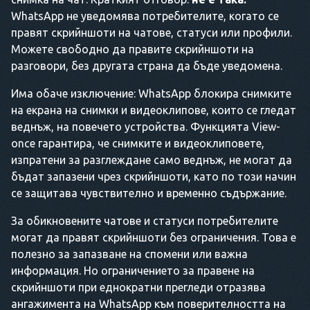
WhatsApp не уведомява потребителите, когато се
правят скрийншоти на чатове, статуси или профили.
Можете свободно да правите скрийншоти на
разговори, без другата страна да бъде уведомена.
Има обаче изключение: WhatsApp блокира снимките
на екрана на снимки и видеоклипове, които се гледат
веднъж, на повечето устройства. Функцията View-
once гарантира, че снимките и видеоклиповете,
изпратени за разглеждане само веднъж, не могат да
бъдат запазени чрез скрийншоти, като по този начин
се защитава чувствително и временно съдържание.
За обикновените чатове и статуси потребителите
могат да правят скрийншоти без ограничения. Това е
полезно за запазване на спомени или важна
информация. Но ограничението за правене на
скрийншоти при еднократни прегледи отразява
ангажимента на WhatsApp към поверителността на