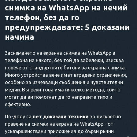
снимка на WhatsApp на нечий
телефон, без да го
предупреждавате: 5 доказани
начина
Заснемането на екранна снимка на WhatsApp в
телефона на някого, без той да забележи, изисква
повече от стандартните бутони за екранна снимка.
Много устройства вече имат вградени ограничения,
особено за изчезващи съобщения и чувствителни
медии. Въпреки това има няколко метода, които
могат да ви помогнат да го направите тихо и
ефективно.
По-долу са
пет доказани техники
за дискретно
правене на снимки на екрана на WhatsApp - от
усъвършенствани приложения до бързи ръчни