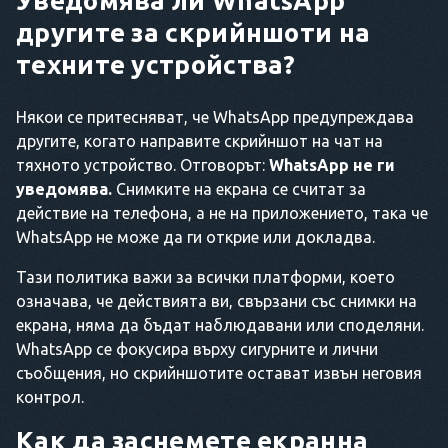
Уведомява ли WhatsApp
другите за скрийншоти на
техните устройства?
Някои се притесняват, че WhatsApp предупреждава
другите, когато направите скрийншот на чат на
тяхното устройство. Отговорът:
WhatsApp не ги
уведомява.
Снимките на екрана се считат за
действие на телефона, а не на приложението, така че
WhatsApp не може да ги открие или докладва.
Тази политика важи за всички платформи, което
означава, че действията ви, свързани със снимки на
екрана, няма да бъдат наблюдавани или споделяни.
WhatsApp се фокусира върху сигурните и лични
съобщения, но скрийншотите остават извън неговия
контрол.
Как да заснемете екранна