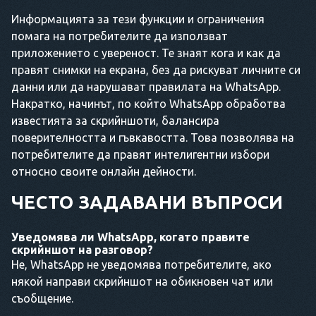
Информацията за тези функции и ограничения
помага на потребителите да използват
приложението с увереност. Те знаят кога и как да
правят снимки на екрана, без да рискуват личните си
данни или да нарушават правилата на WhatsApp.
Накратко, начинът, по който WhatsApp обработва
известията за скрийншоти, балансира
поверителността и гъвкавостта. Това позволява на
потребителите да правят интелигентни избори
относно своите онлайн дейности.
ЧЕСТО ЗАДАВАНИ ВЪПРОСИ
Уведомява ли WhatsApp, когато правите
скрийншот на разговор?
Не, WhatsApp не уведомява потребителите, ако
някой направи скрийншот на обикновен чат или
съобщение.