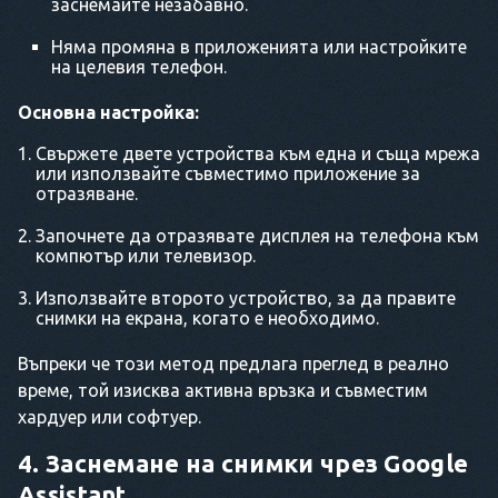
заснемайте незабавно.
Няма промяна в приложенията или настройките
на целевия телефон.
Основна настройка:
Свържете двете устройства към една и съща мрежа
или използвайте съвместимо приложение за
отразяване.
Започнете да отразявате дисплея на телефона към
компютър или телевизор.
Използвайте второто устройство, за да правите
снимки на екрана, когато е необходимо.
Въпреки че този метод предлага преглед в реално
време, той изисква активна връзка и съвместим
хардуер или софтуер.
4. Заснемане на снимки чрез Google
Assistant