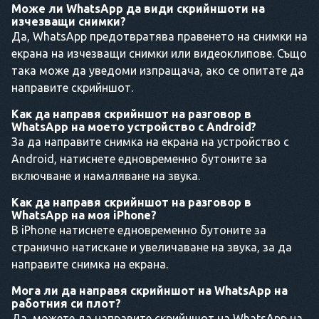
Може ли WhatsApp да види скрийншоти на
изчезващи снимки?
Да, WhatsApp предотвратява правенето на снимки на
екрана на изчезващи снимки или видеоклипове. Също
така може да уведоми изпращача, ако се опитате да
направите скрийншот.
Как да направя скрийншот на разговор в
WhatsApp на моето устройство с Android?
За да направите снимка на екрана на устройство с
Android, натиснете едновременно бутоните за
включване и намаляване на звука.
Как да направя скрийншот на разговор в
WhatsApp на моя iPhone?
В iPhone натиснете едновременно бутоните за
странично натискане и увеличаване на звука, за да
направите снимка на екрана.
Мога ли да направя скрийншот на WhatsApp на
работния си плот?
Да, можете да направите скрийншот на WhatsApp на