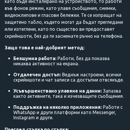
като бъде инсталирано на устройството, то работи
във фонов режим, като улавя съобщения, снимки,
видеоклипове и гласови бележки. Те се изпращат на
защитено табло, където могат да бъдат прегледани
или изтеглени, като по същество ви предоставят
скрийншоти, без да ги заснемате ръчно на телефона.
Защо това е най-добрият метод:
Безшумна работа:
Работи, без да показва
никаква активност на екрана.
Отдалечен достъп:
Веднъж настроени, всички
скрийншоти и чат записи са достъпни отвсякъде.
Усъвършенствано улавяне на данни:
Запазва
както активните, така и изчезващите съобщения.
Поддръжка на няколко приложения:
Работи с
WhatsApp и други платформи като Messenger,
Instagram и други.
Преглед стъпка по стъпка: