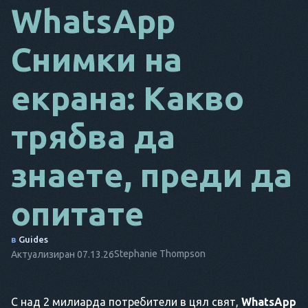
WhatsApp
DA
Снимки на
IT
FR
екрана: Какво
NL
трябва да
ES
TR
знаете, преди да
PT
опитате
ТОЙ
в
Guides
Stephanie Thompson
Актуализиран 07.13.26
С над 2 милиарда потребители в цял свят,
WhatsApp