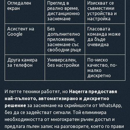
Огледален
Преглед в
Изискват се
екран
реално време,
съвместими
дистанционно
устройства и
заснемане
настройка
Асистент на
Без
Гласовата
Google
допълнително
команда може
приложение,
да бъде
заснемане със
очевидна
свободни ръце
Друга камера
Универсален,
По-ниско
за телефон
без настройки
качество, по-
малко
дискретно
И петте техники работят, но
Haqerra предоставя
най-пълното, автоматизирано и дискретно
решение
за заснемане на скрийншоти от WhatsApp,
без да се задействат сигнали. Той елиминира
необходимостта от многократен ръчен достъп и
предлага пълен запис на разговорите, което го прави