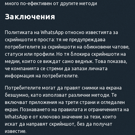
много по-ефективен от другите методи
Заключения
Политиката на WhatsApp относно известията за
скрийншоти е проста: тя не предупреждава
потребителите за скрийншоти на обикновени чатове,
статуси или профили. Но тя блокира скрийншоти на
медии, които се виждат само веднъж. Това показва,
че компанията се стреми да запази личната
информация на потребителите.
Потребителите могат да правят снимки на екрана
безшумно, като използват различни методи. Те
включват приложения на трети страни и огледален
екран. Познаването на правилата и ограниченията на
WhatsApp е от ключово значение за тези, които
искат да направят скрийншот, без да получат
известие.