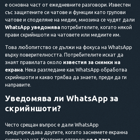
е основна част от ежедневните разговори. Известен
със защитените си чатове и функции като групови
чатове и споделяне на медии, мнозина се чудят дали
WhatsApp уведомява
потребителите, когато някой
прави скрийншоти на чатовете или медиите им.
Това любопитство се дължи на фокуса на WhatsApp
върху поверителността. Потребителите искат да
знаят правилата около
известия за снимки на
екрана
. Нека разгледаме как WhatsApp обработва
скрийншоти и какво трябва да знаете, преди да ги
направите.
Уведомява ли WhatsApp за
скрийншоти?
Често срещан въпрос е дали WhatsApp
предупреждава другите, когато заснемете екранна
снимка на чат. Краткият отговор:
не е така.