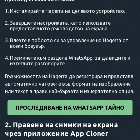
Инсталирайте Haqerra на целевото устройство.
Завършете настройката, като използвате
предоставеното ръководство на екрана.
Влезте в таблото си за управление на Haqerra от
всеки браузър.
Преминете към раздела WhatsApp, за да видите и
изтеглите разговорите.
Възможността на Haqerra да регистрира и представя
автоматично чатовете във формат на изображение
или текст я прави най-бързата и изчерпателна опция.
ПРОСЛЕДЯВАНЕ НА WHATSAPP ТАЙНО
2. Правене на снимки на екрана
чрез приложение App Cloner