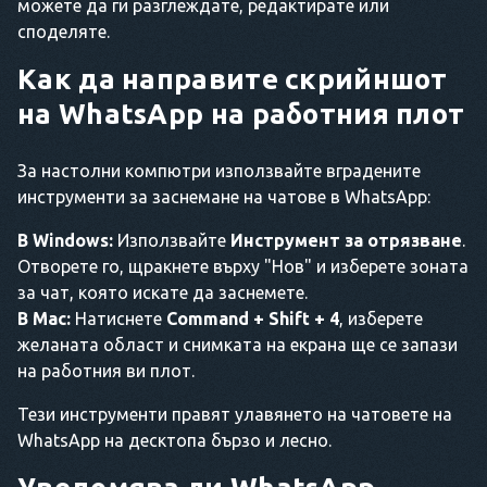
можете да ги разглеждате, редактирате или
споделяте.
Как да направите скрийншот
на WhatsApp на работния плот
За настолни компютри използвайте вградените
инструменти за заснемане на чатове в WhatsApp:
В Windows:
Използвайте
Инструмент за отрязване
.
Отворете го, щракнете върху "Нов" и изберете зоната
за чат, която искате да заснемете.
В Mac:
Натиснете
Command + Shift + 4
, изберете
желаната област и снимката на екрана ще се запази
на работния ви плот.
Тези инструменти правят улавянето на чатовете на
WhatsApp на десктопа бързо и лесно.