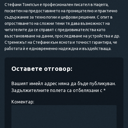
Стефани Томпсън е професионален писател в Haqerra,
посветен на предоставянето на проницателно и практично
съдържание за технологии и цифрови решения. С опит в
опростяването на сложни теми тя дава възможност на
читателите да се справят с предизвикателства като
възстановяване на данни, проследяване на устройства и др.
Стремежът на Стефани към яснота и точност гарантира, че
работата ѝ е едновременно надеждна и въздействаща.
Оставете отговор:
Вашият имейл адрес няма да бъде публикуван.
Задължителните полета са отбелязани с *
Коментар: