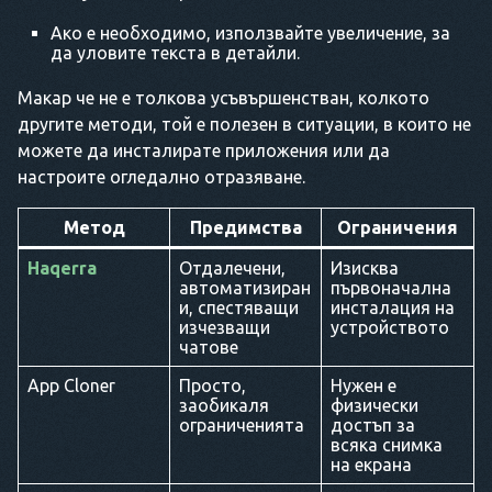
Ако е необходимо, използвайте увеличение, за
да уловите текста в детайли.
Макар че не е толкова усъвършенстван, колкото
другите методи, той е полезен в ситуации, в които не
можете да инсталирате приложения или да
настроите огледално отразяване.
Метод
Предимства
Ограничения
Haqerra
Отдалечени,
Изисква
автоматизиран
първоначална
и, спестяващи
инсталация на
изчезващи
устройството
чатове
App Cloner
Просто,
Нужен е
заобикаля
физически
ограниченията
достъп за
всяка снимка
на екрана