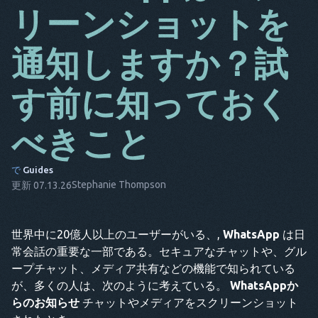
リーンショットを
ダ
通知しますか？試
それは
FR
す前に知っておく
NL
べきこと
エス
TR
で
Guides
Stephanie Thompson
白金
更新 07.13.26
彼は
世界中に20億人以上のユーザーがいる、,
WhatsApp
は日
常会話の重要な一部である。セキュアなチャットや、グル
ープチャット、メディア共有などの機能で知られている
が、多くの人は、次のように考えている。
WhatsAppか
らのお知らせ
チャットやメディアをスクリーンショット