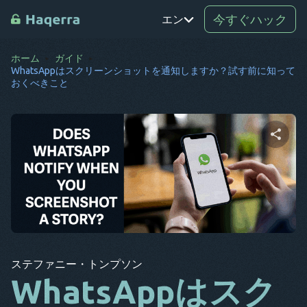
今すぐハック
エン
ホーム
ガイド
白金
WhatsAppはスクリーンショットを通知しますか？試す前に知って
おくべきこと
TR
ロ
デ
この記事をシェアする
SV
コウ
エル
ツイッター
フェイスブック
コピーリンク
アー
ステファニー・トンプソン
BG
WhatsAppはスク
CS