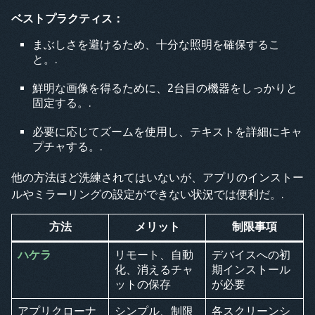
ベストプラクティス：
まぶしさを避けるため、十分な照明を確保するこ
と。.
鮮明な画像を得るために、2台目の機器をしっかりと
固定する。.
必要に応じてズームを使用し、テキストを詳細にキャ
プチャする。.
他の方法ほど洗練されてはいないが、アプリのインストー
ルやミラーリングの設定ができない状況では便利だ。.
方法
メリット
制限事項
ハケラ
リモート、自動
デバイスへの初
化、消えるチャ
期インストール
ットの保存
が必要
アプリクローナ
シンプル、制限
各スクリーンシ