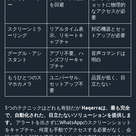
ー
を回避
ョットに物理的
なアクセスが必
要
スクリーンミラ
リアルタイム表
対応機器とセッ
ーリング
示、リモートキ
トアップが必要
ャプチャ
グーグル・アシ
アプリ不要、ハ
音声コマンドは
スタント
ンズフリーキャ
明白
プチャ
もうひとつのス
ユニバーサル、
品質が低く、目
マホカメラ
セットアップ不
立たない
要
5つのテクニックはどれも有効だが
Haqerraは、最も完全
で、自動化された、目立たないソリューションを提供しま
す。
アラートを出さずにWhatsAppのスクリーンショット
をキャプチャ。何度も手動でアクセスする必要がなく、会