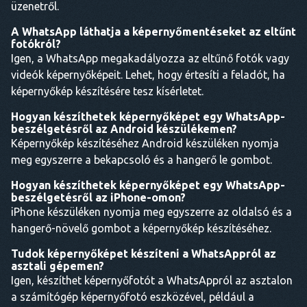
üzenetről.
A WhatsApp láthatja a képernyőmentéseket az eltűnt
fotókról?
Igen, a WhatsApp megakadályozza az eltűnő fotók vagy
videók képernyőképeit. Lehet, hogy értesíti a feladót, ha
képernyőkép készítésére tesz kísérletet.
Hogyan készíthetek képernyőképet egy WhatsApp-
beszélgetésről az Android készülékemen?
Képernyőkép készítéséhez Android készüléken nyomja
meg egyszerre a bekapcsoló és a hangerő le gombot.
Hogyan készíthetek képernyőképet egy WhatsApp-
beszélgetésről az iPhone-omon?
iPhone készüléken nyomja meg egyszerre az oldalsó és a
hangerő-növelő gombot a képernyőkép készítéséhez.
Tudok képernyőképet készíteni a WhatsAppról az
asztali gépemen?
Igen, készíthet képernyőfotót a WhatsAppról az asztalon
a számítógép képernyőfotó eszközével, például a