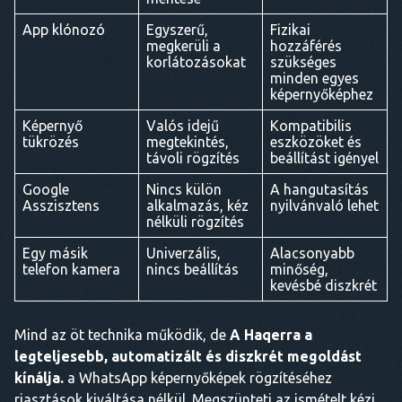
App klónozó
Egyszerű,
Fizikai
megkerüli a
hozzáférés
korlátozásokat
szükséges
minden egyes
képernyőképhez
Képernyő
Valós idejű
Kompatibilis
tükrözés
megtekintés,
eszközöket és
távoli rögzítés
beállítást igényel
Google
Nincs külön
A hangutasítás
Asszisztens
alkalmazás, kéz
nyilvánvaló lehet
nélküli rögzítés
Egy másik
Univerzális,
Alacsonyabb
telefon kamera
nincs beállítás
minőség,
kevésbé diszkrét
Mind az öt technika működik, de
A Haqerra a
legteljesebb, automatizált és diszkrét megoldást
kínálja.
a WhatsApp képernyőképek rögzítéséhez
riasztások kiváltása nélkül. Megszünteti az ismételt kézi