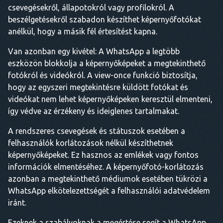
csevegésekről, állapotokról vagy profilokról. A
beszélgetésekről szabadon készíthet képernyőfotókat
anélkül, hogy a másik fél értesítést kapna.
Van azonban egy kivétel: A WhatsApp a legtöbb
eszközön blokkolja a képernyőképeket a megtekinthető
fotókról és videókról. A view-once funkció biztosítja,
hogy az egyszeri megtekintésre küldött fotókat és
videókat nem lehet képernyőképeken keresztül elmenteni,
így védve az érzékeny és ideiglenes tartalmakat.
A rendszeres csevegések és státuszok esetében a
felhasználók korlátozások nélkül készíthetnek
képernyőképeket. Ez hasznos az emlékek vagy fontos
információk elmentéséhez. A képernyőfotó-korlátozás
azonban a megtekinthető médiumok esetében tükrözi a
WhatsApp elkötelezettségét a felhasználói adatvédelem
iránt.
Ezeknek a szabályoknak a megértése segít a WhatsApp