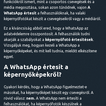
funkciókról ismert, mint a csoportos csevegések és a
média megosztása, sokan azon tűnődnek, vajon
A
WhatsApp értesít
a felhasználóknak, ha valaki
képernyőfotókat készít a csevegéseikről vagy a médiáról.
Ez a kíváncsiság abból ered, hogy a WhatsApp az
adatvédelemre összpontosít. A felhasználók tudni
akarják a szabályokat a
képernyőfotó értesítések
.
Vizsgáljuk meg, hogyan kezeli a WhatsApp a
képernyőképeket, és mit kell tudnia, mielőtt elkészítene
egyet.
A WhatsApp értesít a
képernyőképekről?
Gyakori kérdés, hogy a WhatsApp figyelmeztet-e
másokat, ha képernyőképet készít egy csevegésről. A
rövid válasz:
nem.
A WhatsApp nem értesíti a
felhasználókat, ha képernyőfotók készülnek a