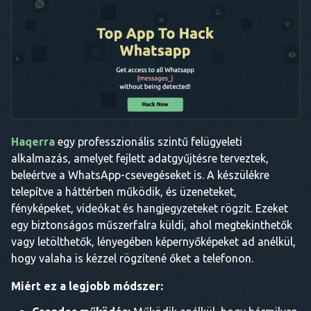
Haqerra
egy professzionális szintű felügyeleti
alkalmazás, amelyet fejlett adatgyűjtésre terveztek,
beleértve a WhatsApp-csevegéseket is. A készülékre
telepítve a háttérben működik, és üzeneteket,
fényképeket, videókat és hangjegyzeteket rögzít. Ezeket
egy biztonságos műszerfalra küldi, ahol megtekinthetők
vagy letölthetők, lényegében képernyőképeket ad anélkül,
hogy valaha is kézzel rögzítené őket a telefonon.
Miért ez a legjobb módszer: