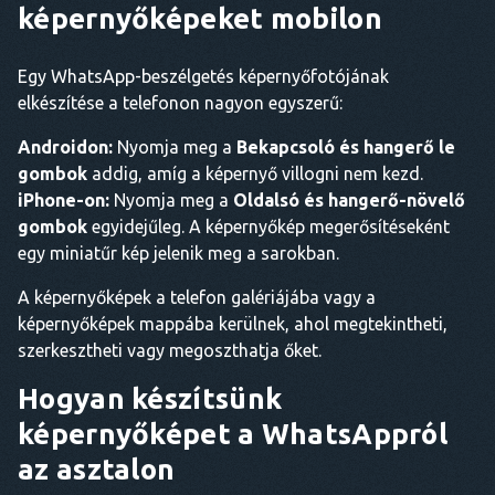
képernyőképeket mobilon
Egy WhatsApp-beszélgetés képernyőfotójának
elkészítése a telefonon nagyon egyszerű:
Androidon:
Nyomja meg a
Bekapcsoló és hangerő le
gombok
addig, amíg a képernyő villogni nem kezd.
iPhone-on:
Nyomja meg a
Oldalsó és hangerő-növelő
gombok
egyidejűleg. A képernyőkép megerősítéseként
egy miniatűr kép jelenik meg a sarokban.
A képernyőképek a telefon galériájába vagy a
képernyőképek mappába kerülnek, ahol megtekintheti,
szerkesztheti vagy megoszthatja őket.
Hogyan készítsünk
képernyőképet a WhatsAppról
az asztalon