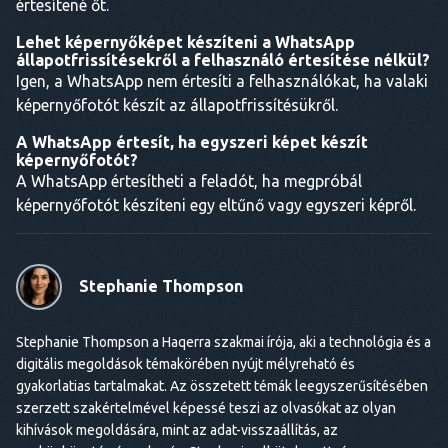
értesítené őt.
Lehet képernyőképet készíteni a WhatsApp
állapotfrissítésekről a felhasználó értesítése nélkül?
Igen, a WhatsApp nem értesíti a felhasználókat, ha valaki
képernyőfotót készít az állapotfrissítésükről.
A WhatsApp értesít, ha egyszeri képet készít
képernyőfotót?
A WhatsApp értesítheti a feladót, ha megpróbál
képernyőfotót készíteni egy eltűnő vagy egyszeri képről.
Stephanie Thompson
Stephanie Thompson a Haqerra szakmai írója, aki a technológia és a
digitális megoldások témakörében nyújt mélyreható és
gyakorlatias tartalmakat. Az összetett témák leegyszerűsítésében
szerzett szakértelmével képessé teszi az olvasókat az olyan
kihívások megoldására, mint az adat-visszaállítás, az