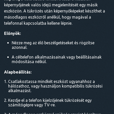
képernyőjének valós idejű megjelenítését egy másik
eszközön. A tükrözés után képernyőképeket készíthet a
másodlagos eszközről anélkül, hogy magával a
telefonnal kapcsolatba kellene lépnie.
Előnyök:
Nézze meg az élő beszélgetéseket és rögzítse
azonnal.
A céltelefon alkalmazásainak vagy beállításainak
módosítása nélkül.
Alapbeállítás:
Csatlakoztassa mindkét eszközt ugyanahhoz a
hálózathoz, vagy használjon kompatibilis tükrözési
alkalmazást.
Kezdje el a telefon kijelzőjének tükrözését egy
számítógépre vagy TV-re.