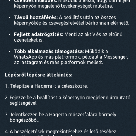
Csendes működés:
Működik anélkül, hogy bármilyen
képernyőn megjelenő tevékenységet mutatna.
Távoli hozzáférés:
A beállítás után az összes
képernyőkép és csevegésfelvétel bárhonnan elérhető.
Fejlett adatrögzítés:
Menti az aktív és az eltűnő
üzeneteket is.
Több alkalmazás támogatása:
Működik a
WhatsApp és más platformok, például a Messenger,
az Instagram és más platformok mellett.
Lépésről lépésre áttekintés:
Telepítse a Haqerra-t a céleszközre.
Fejezze be a beállítást a képernyőn megjelenő útmutató
segítségével.
Jelentkezzen be a Haqerra műszerfalára bármely
böngészőből.
A beszélgetések megtekintéséhez és letöltéséhez