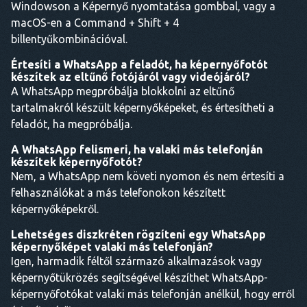
Windowson a Képernyő nyomtatása gombbal, vagy a
macOS-en a Command + Shift + 4
billentyűkombinációval.
Értesíti a WhatsApp a feladót, ha képernyőfotót
készítek az eltűnő fotójáról vagy videójáról?
A WhatsApp megpróbálja blokkolni az eltűnő
tartalmakról készült képernyőképeket, és értesítheti a
feladót, ha megpróbálja.
A WhatsApp felismeri, ha valaki más telefonján
készítek képernyőfotót?
Nem, a WhatsApp nem követi nyomon és nem értesíti a
felhasználókat a más telefonokon készített
képernyőképekről.
Lehetséges diszkréten rögzíteni egy WhatsApp
képernyőképet valaki más telefonján?
Igen, harmadik féltől származó alkalmazások vagy
képernyőtükrözés segítségével készíthet WhatsApp-
képernyőfotókat valaki más telefonján anélkül, hogy erről