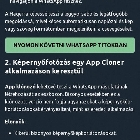
navigáljon a WhatsApp részhez.
A Haqerra képessé teszi a leggyorsabb és legátfogóbb
megoldássá, mivel képes automatikusan naplózni és kép
vagy szöveg formátumban megjeleníteni a csevegéseket.
NYOMON KÖVETNI WHATSAPP TITOKBAN
2. Képernyőfotózás egy App Cloner
alkalmazáson keresztül
App klónozó
lehetővé teszi a WhatsApp másolatának
létrehozását az eszközön. Bizonyos esetekben ez a
klónozott verzió nem fogja ugyanazokat a képernyőkép-
korlátozásokat érvényesíteni, mint az eredeti alkalmazás.
Előnyök:
Kikerül bizonyos képernyőképkorlátozásokat.