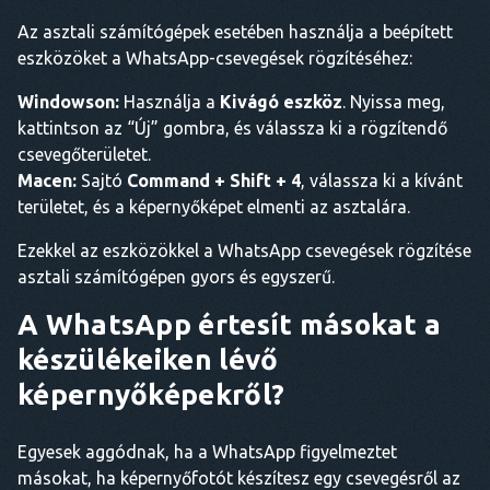
Az asztali számítógépek esetében használja a beépített
eszközöket a WhatsApp-csevegések rögzítéséhez:
Windowson:
Használja a
Kivágó eszköz
. Nyissa meg,
kattintson az “Új” gombra, és válassza ki a rögzítendő
csevegőterületet.
Macen:
Sajtó
Command + Shift + 4
, válassza ki a kívánt
területet, és a képernyőképet elmenti az asztalára.
Ezekkel az eszközökkel a WhatsApp csevegések rögzítése
asztali számítógépen gyors és egyszerű.
A WhatsApp értesít másokat a
készülékeiken lévő
képernyőképekről?
Egyesek aggódnak, ha a WhatsApp figyelmeztet
másokat, ha képernyőfotót készítesz egy csevegésről az