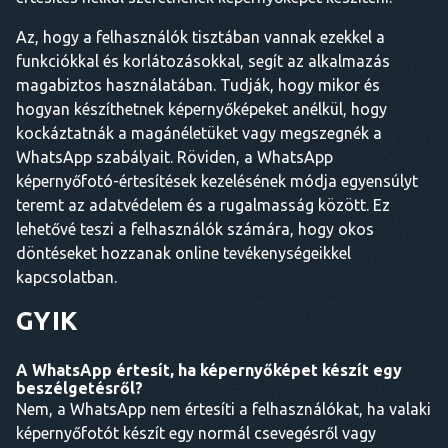
Az, hogy a felhasználók tisztában vannak ezekkel a
funkciókkal és korlátozásokkal, segít az alkalmazás
magabiztos használatában. Tudják, hogy mikor és
hogyan készíthetnek képernyőképeket anélkül, hogy
kockáztatnák a magánéletüket vagy megszegnék a
WhatsApp szabályait. Röviden, a WhatsApp
képernyőfotó-értesítések kezelésének módja egyensúlyt
teremt az adatvédelem és a rugalmasság között. Ez
lehetővé teszi a felhasználók számára, hogy okos
döntéseket hozzanak online tevékenységeikkel
kapcsolatban.
GYIK
A WhatsApp értesít, ha képernyőképet készít egy
beszélgetésről?
Nem, a WhatsApp nem értesíti a felhasználókat, ha valaki
képernyőfotót készít egy normál csevegésről vagy