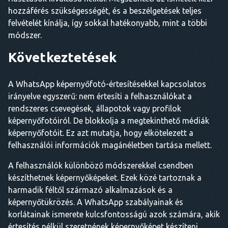
hozzáférés szükségességét, és a beszélgetések teljes
felvételét kínálja, így sokkal hatékonyabb, mint a többi
módszer.
Következtetések
A WhatsApp képernyőfotó-értesítésekkel kapcsolatos
irányelve egyszerű: nem értesíti a felhasználókat a
rendszeres csevegések, állapotok vagy profilok
képernyőfotóiról. De blokkolja a megtekinthető médiák
képernyőfotóit. Ez azt mutatja, hogy elkötelezett a
felhasználói információk magánéletben tartása mellett.
A felhasználók különböző módszerekkel csendben
készíthetnek képernyőképeket. Ezek közé tartoznak a
harmadik féltől származó alkalmazások és a
képernyőtükrözés. A WhatsApp szabályainak és
korlátainak ismerete kulcsfontosságú azok számára, akik
értesítés nélkül szeretnének képernyőképet készíteni.