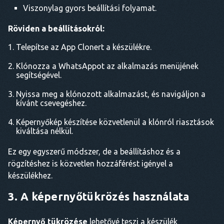
Viszonylag gyors beállítási folyamat.
Röviden a beállításokról:
Telepítse az App Clonert a készülékre.
Klónozza a WhatsAppot az alkalmazás menüjének
segítségével.
Nyissa meg a klónozott alkalmazást, és navigáljon a
kívánt csevegéshez.
Képernyőkép készítése közvetlenül a klónról riasztások
kiváltása nélkül.
Ez egy egyszerű módszer, de a beállításhoz és a
rögzítéshez is közvetlen hozzáférést igényel a
készülékhez.
3. A képernyőtükrözés használata
Képernyő tükrözése
lehetővé teszi a készülék