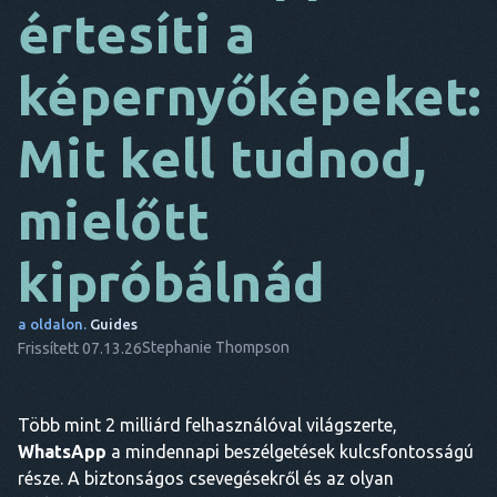
értesíti a
DA
képernyőképeket:
EZ
FR
Mit kell tudnod,
NL
mielőtt
ES
TR
kipróbálnád
PT
a oldalon.
Guides
Ő
Stephanie Thompson
Frissített 07.13.26
Több mint 2 milliárd felhasználóval világszerte,
WhatsApp
a mindennapi beszélgetések kulcsfontosságú
része. A biztonságos csevegésekről és az olyan