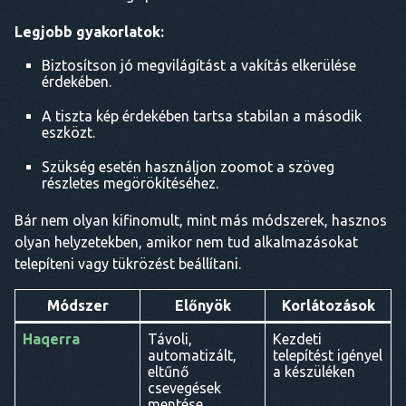
Legjobb gyakorlatok:
Biztosítson jó megvilágítást a vakítás elkerülése
érdekében.
A tiszta kép érdekében tartsa stabilan a második
eszközt.
Szükség esetén használjon zoomot a szöveg
részletes megörökítéséhez.
Bár nem olyan kifinomult, mint más módszerek, hasznos
olyan helyzetekben, amikor nem tud alkalmazásokat
telepíteni vagy tükrözést beállítani.
Módszer
Előnyök
Korlátozások
Haqerra
Távoli,
Kezdeti
automatizált,
telepítést igényel
eltűnő
a készüléken
csevegések
mentése