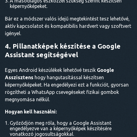
A másodlagos eszközzel szükség szerint készítsen
képernyőképeket.
Bár ez a módszer valós idejű megtekintést tesz lehetővé,
aktív kapcsolatot és kompatibilis hardvert vagy szoftvert
igényel.
4. Pillanatképek készítése a Google
Assistant segítségével
Egyes Android készülékek lehetővé teszik
Google
Asszisztens
hogy hangutasítással készítsen
képernyőképeket. Ha engedélyezi ezt a funkciót, gyorsan
rögzítheti a WhatsApp csevegéseket fizikai gombok
megnyomása nélkül.
Hogyan kell használni:
Győződjön meg róla, hogy a Google Assistant
engedélyezve van a képernyőképek készítésére
vonatkozó jogosultságokkal.