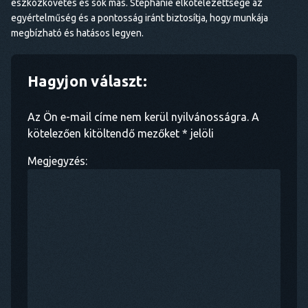
eszközkövetés és sok más. Stephanie elkötelezettsége az
egyértelműség és a pontosság iránt biztosítja, hogy munkája
megbízható és hatásos legyen.
Hagyjon választ:
Az Ön e-mail címe nem kerül nyilvánosságra. A
kötelezően kitöltendő mezőket * jelöli
Megjegyzés: