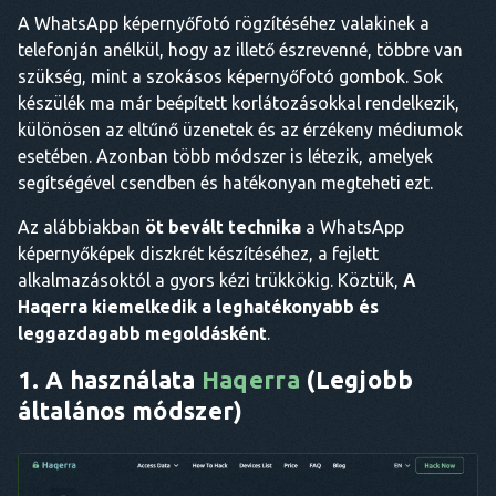
A WhatsApp képernyőfotó rögzítéséhez valakinek a
telefonján anélkül, hogy az illető észrevenné, többre van
szükség, mint a szokásos képernyőfotó gombok. Sok
készülék ma már beépített korlátozásokkal rendelkezik,
különösen az eltűnő üzenetek és az érzékeny médiumok
esetében. Azonban több módszer is létezik, amelyek
segítségével csendben és hatékonyan megteheti ezt.
Az alábbiakban
öt bevált technika
a WhatsApp
képernyőképek diszkrét készítéséhez, a fejlett
alkalmazásoktól a gyors kézi trükkökig. Köztük,
A
Haqerra kiemelkedik a leghatékonyabb és
leggazdagabb megoldásként
.
1. A használata
Haqerra
(Legjobb
általános módszer)