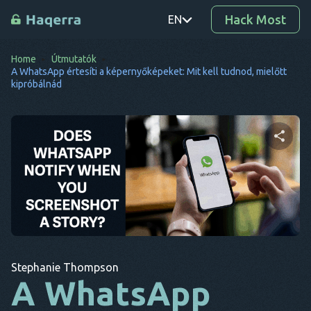
Hack Most
EN
Home
Útmutatók
PT
A WhatsApp értesíti a képernyőképeket: Mit kell tudnod, mielőtt
kipróbálnád
TR
RO
DE
Ossza meg ezt a cikket
SV
KO
EL
Twitter
Facebook
Link másolása
AR
Stephanie Thompson
A WhatsApp
BG
CS