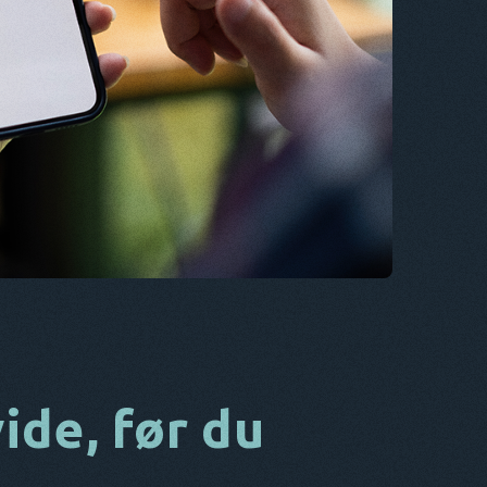
CS
DA
IT
FR
NL
ES
TR
PT
HAN
ide, før du