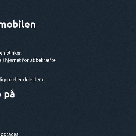
mobilen
n blinker.
 i hjørnet for at bekræfte
igere eller dele dem.
p på
 optages.