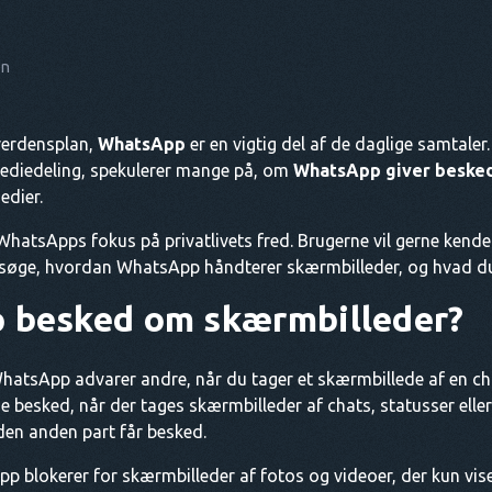
on
verdensplan,
WhatsApp
er en vigtig del af de daglige samtaler.
ediedeling, spekulerer mange på, om
WhatsApp giver beske
edier.
hatsApps fokus på privatlivets fred. Brugerne vil gerne kend
søge, hvordan WhatsApp håndterer skærmbilleder, og hvad du s
 besked om skærmbilleder?
hatsApp advarer andre, når du tager et skærmbillede af en cha
besked, når der tages skærmbilleder af chats, statusser eller p
den anden part får besked.
p blokerer for skærmbilleder af fotos og videoer, der kun vise