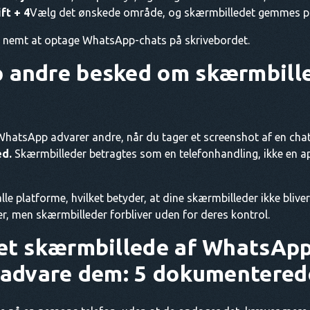
ft + 4
Vælg det ønskede område, og skærmbilledet gemmes på 
og nemt at optage WhatsApp-chats på skrivebordet.
 andre besked om skærmbille
hatsApp advarer andre, når du tager et screenshot af en chat 
ed.
Skærmbilleder betragtes som en telefonhandling, ikke en 
lle platforme, hvilket betyder, at dine skærmbilleder ikke blive
er, men skærmbilleder forbliver uden for deres kontrol.
 et skærmbillede af WhatsAp
t advare dem: 5 dokumentere