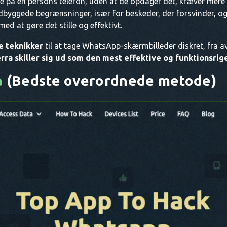
 på en persons telefon, uden at de opdager det, kræver mere
dbyggede begrænsninger, især for beskeder, der forsvinder, o
ed at gøre det stille og effektivt.
 teknikker
til at tage WhatsApp-skærmbilleder diskret, fra av
rra skiller sig ud som den mest effektive og funktionsrig
a
(Bedste overordnede metode)