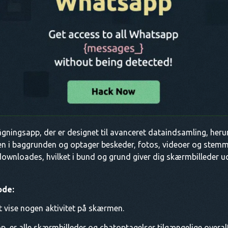
ågningsapp, der er designet til avanceret dataindsamling, he
en i baggrunden og optager beskeder, fotos, videoer og stemmen
 downloades, hvilket i bund og grund giver dig skærmbilleder
ode:
 vise nogen aktivitet på skærmen.
p, er alle skærmbilleder og chatoptagelser tilgængelige overalt