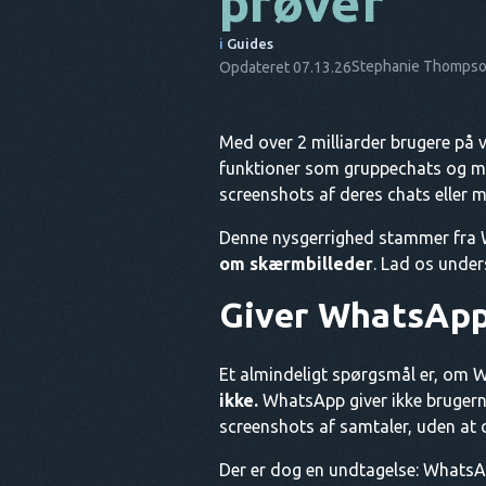
prøver
i
Guides
Stephanie Thomps
Opdateret 07.13.26
Med over 2 milliarder brugere på 
funktioner som gruppechats og m
screenshots af deres chats eller m
Denne nysgerrighed stammer fra W
om skærmbilleder
. Lad os under
Giver WhatsApp
Et almindeligt spørgsmål er, om W
ikke.
WhatsApp giver ikke brugerne 
screenshots af samtaler, uden at 
Der er dog en undtagelse: WhatsAp