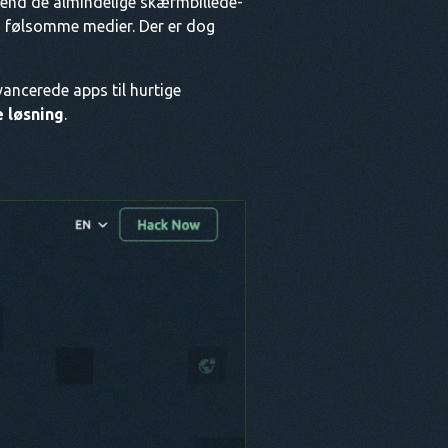
 end de almindelige skærmbillede-
g følsomme medier. Der er dog
ancerede apps til hurtige
e løsning
.