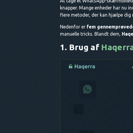
At tage et WhatsApp-skærmbillede
knapper. Mange enheder har nu in
flere metoder, der kan hjælpe dig m
Nedenfor er
fem gennemprøvede
manuelle tricks. Blandt dem,
Haqe
1. Brug af
Haqerr