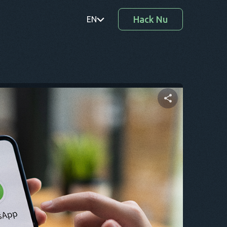
Hack Nu
EN
PT
TR
RO
DE
Del denne artikel
SV
KO
Twitter
Facebook
Kopier link
EL
AR
BG