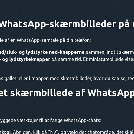
 WhatsApp-skærmbilleder på 
de af en WhatsApp-samtale på din telefon:
d/sluk- og lydstyrke ned-knapperne
sammen, indtil skærme
- og lydstyrkeknapper
på samme tid. Et miniaturebillede vises
galleri eller i mappen med skærmbilleder, hvor du kan se, red
 et skærmbillede af WhatsAp
byggede værktøjer til at fange WhatsApp-chats:
rktøj
. Åbn den, klik på "Ny", og vælg det chatområde, der skal