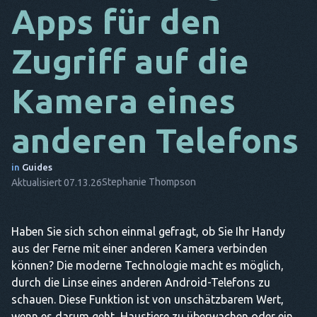
Apps für den
DA
Zugriff auf die
ES
FR
Kamera eines
NL
anderen Telefons
ES
TR
in
Guides
Stephanie Thompson
Aktualisiert 07.13.26
PT
ER
Haben Sie sich schon einmal gefragt, ob Sie Ihr Handy
aus der Ferne mit einer anderen Kamera verbinden
können? Die moderne Technologie macht es möglich,
durch die Linse eines anderen Android-Telefons zu
schauen. Diese Funktion ist von unschätzbarem Wert,
wenn es darum geht, Haustiere zu überwachen oder ein