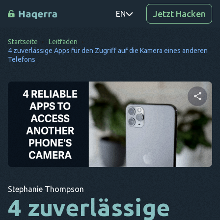
Jetzt Hacken
EN
Startseite
Leitfäden
PT
4 zuverlässige Apps für den Zugriff auf die Kamera eines anderen
Telefons
TR
RO
DE
Diesen Artikel teilen
SV
KO
EL
Twitter
Facebook
Link kopieren
AR
Stephanie Thompson
4 zuverlässige
BG
CS