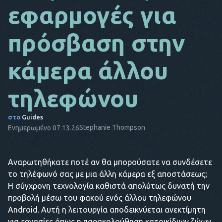
εφαρμογές για
DA
πρόσβαση στην
ΙΤ
FR
κάμερα άλλου
NL
τηλεφώνου
ES
TR
στο
Guides
Stephanie Thompson
Ενημερωμένο 07.13.26
PT
ΑΥΤΌΣ
Αναρωτηθήκατε ποτέ αν θα μπορούσατε να συνδέσετε
το τηλέφωνό σας με μια άλλη κάμερα εξ αποστάσεως;
Η σύγχρονη τεχνολογία καθιστά απολύτως δυνατή την
προβολή μέσω του φακού ενός άλλου τηλεφώνου
Android. Αυτή η λειτουργία αποδεικνύεται ανεκτίμητη
για εργασίες όπως η παρακολούθηση κατοικίδιων ζώων