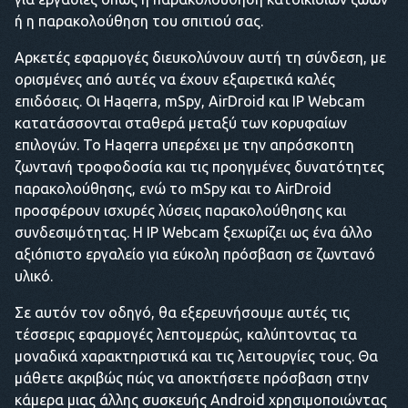
ή η παρακολούθηση του σπιτιού σας.
Αρκετές εφαρμογές διευκολύνουν αυτή τη σύνδεση, με
ορισμένες από αυτές να έχουν εξαιρετικά καλές
επιδόσεις. Οι Haqerra, mSpy, AirDroid και IP Webcam
κατατάσσονται σταθερά μεταξύ των κορυφαίων
επιλογών. Το Haqerra υπερέχει με την απρόσκοπτη
ζωντανή τροφοδοσία και τις προηγμένες δυνατότητες
παρακολούθησης, ενώ το mSpy και το AirDroid
προσφέρουν ισχυρές λύσεις παρακολούθησης και
συνδεσιμότητας. Η IP Webcam ξεχωρίζει ως ένα άλλο
αξιόπιστο εργαλείο για εύκολη πρόσβαση σε ζωντανό
υλικό.
Σε αυτόν τον οδηγό, θα εξερευνήσουμε αυτές τις
τέσσερις εφαρμογές λεπτομερώς, καλύπτοντας τα
μοναδικά χαρακτηριστικά και τις λειτουργίες τους. Θα
μάθετε ακριβώς πώς να αποκτήσετε πρόσβαση στην
κάμερα μιας άλλης συσκευής Android χρησιμοποιώντας