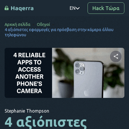
Hack Τώρα
EN
Αρχική σελίδα
Οδηγοί
PT
4 αξιόπιστες εφαρμογές για πρόσβαση στην κάμερα άλλου
τηλεφώνου
TR
RO
DE
Μοιραστείτε αυτό το
SV
άρθρο
KO
EL
Αντιγραφή
Twitter
Facebook
AR
συνδέσμου
Stephanie Thompson
4 αξιόπιστες
BG
CS