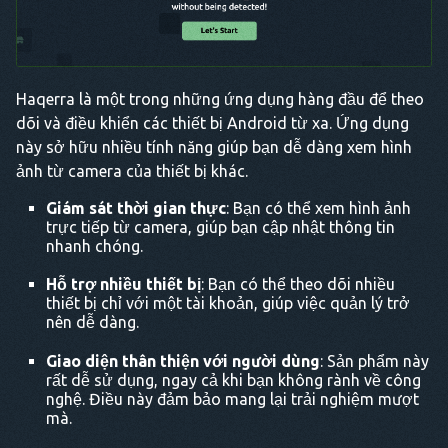
Haqerra là một trong những ứng dụng hàng đầu để theo
dõi và điều khiển các thiết bị Android từ xa. Ứng dụng
này sở hữu nhiều tính năng giúp bạn dễ dàng xem hình
ảnh từ camera của thiết bị khác.
Giám sát thời gian thực
: Bạn có thể xem hình ảnh
trực tiếp từ camera, giúp bạn cập nhật thông tin
nhanh chóng.
Hỗ trợ nhiều thiết bị
: Bạn có thể theo dõi nhiều
thiết bị chỉ với một tài khoản, giúp việc quản lý trở
nên dễ dàng.
Giao diện thân thiện với người dùng
: Sản phẩm này
rất dễ sử dụng, ngay cả khi bạn không rành về công
nghệ. Điều này đảm bảo mang lại trải nghiệm mượt
mà.