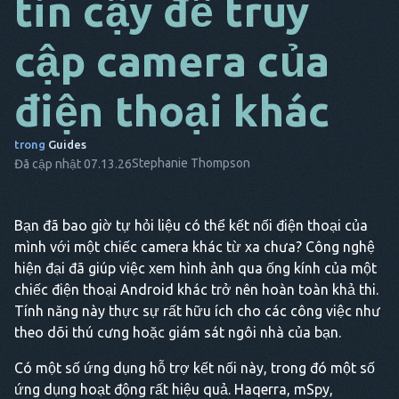
tin cậy để truy
DA
cập camera của
NÓ
điện thoại khác
THỨ
SÁU
trong
Guides
NL
Stephanie Thompson
Đã cập nhật 07.13.26
ES
TR
Bạn đã bao giờ tự hỏi liệu có thể kết nối điện thoại của
mình với một chiếc camera khác từ xa chưa? Công nghệ
PT
hiện đại đã giúp việc xem hình ảnh qua ống kính của một
ANH
chiếc điện thoại Android khác trở nên hoàn toàn khả thi.
ẤY
Tính năng này thực sự rất hữu ích cho các công việc như
theo dõi thú cưng hoặc giám sát ngôi nhà của bạn.
Có một số ứng dụng hỗ trợ kết nối này, trong đó một số
ứng dụng hoạt động rất hiệu quả. Haqerra, mSpy,