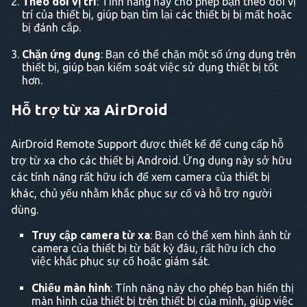
Theo dõi vị trí
: Tính năng này cho phép bạn theo dõi vị
trí của thiết bị, giúp bạn tìm lại các thiết bị bị mất hoặc
bị đánh cắp.
Chặn ứng dụng
: Bạn có thể chặn một số ứng dụng trên
thiết bị, giúp bạn kiểm soát việc sử dụng thiết bị tốt
hơn.
Hỗ trợ từ xa AirDroid
AirDroid Remote Support được thiết kế để cung cấp hỗ
trợ từ xa cho các thiết bị Android. Ứng dụng này sở hữu
các tính năng rất hữu ích để xem camera của thiết bị
khác, chủ yếu nhằm khắc phục sự cố và hỗ trợ người
dùng.
Truy cập camera từ xa
: Bạn có thể xem hình ảnh từ
camera của thiết bị từ bất kỳ đâu, rất hữu ích cho
việc khắc phục sự cố hoặc giám sát.
Chiếu màn hình
: Tính năng này cho phép bạn hiển thị
màn hình của thiết bị trên thiết bị của mình, giúp việc