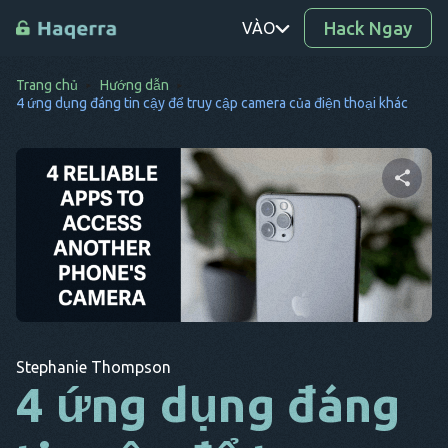
Hack Ngay
VÀO
Trang chủ
Hướng dẫn
PT
4 ứng dụng đáng tin cậy để truy cập camera của điện thoại khác
TR
RO
TỪ
Chia sẻ bài viết này
SV
KO
Twitter
Facebook
Sao chép liên kết
EL
Stephanie Thompson
AR
4 ứng dụng đáng
BG
CS