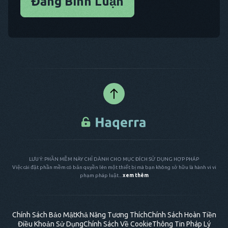
Đăng Bình Luận
LƯU Ý: PHẦN MỀM NÀY CHỈ DÀNH CHO MỤC ĐÍCH SỬ DỤNG HỢP PHÁP
Việc cài đặt phần mềm có bản quyền lên một thiết bị mà bạn không sở hữu là hành vi vi
phạm pháp luật...
xem thêm
Chính Sách Bảo Mật
Khả Năng Tương Thích
Chính Sách Hoàn Tiền
Điều Khoản Sử Dụng
Chính Sách Về Cookie
Thông Tin Pháp Lý