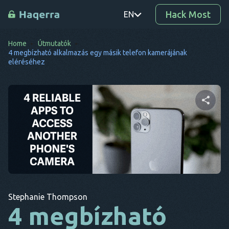
Hack Most
EN
Home
Útmutatók
PT
4 megbízható alkalmazás egy másik telefon kamerájának
eléréséhez
TR
RO
DE
Ossza meg ezt a cikket
SV
KO
EL
Twitter
Facebook
Link másolása
AR
Stephanie Thompson
4 megbízható
BG
CS