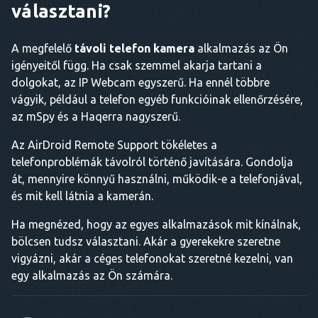
választani?
A megfelelő
távoli telefon kamera
alkalmazás az Ön
igényeitől függ. Ha csak szemmel akarja tartani a
dolgokat, az IP Webcam egyszerű. Ha ennél többre
vágyik, például a telefon egyéb funkcióinak ellenőrzésére,
az mSpy és a Haqerra nagyszerű.
Az AirDroid Remote Support tökéletes a
telefonproblémák távolról történő javítására. Gondolja
át, mennyire könnyű használni, működik-e a telefonjával,
és mit kell látnia a kamerán.
Ha megnézed, hogy az egyes alkalmazások mit kínálnak,
bölcsen tudsz választani. Akár a gyerekekre szeretne
vigyázni, akár a céges telefonokat szeretné kezelni, van
egy alkalmazás az Ön számára.