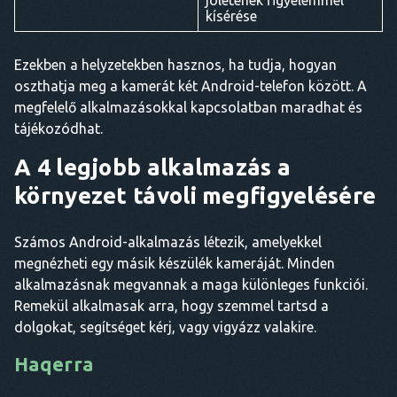
jólétének figyelemmel
kísérése
Ezekben a helyzetekben hasznos, ha tudja, hogyan
oszthatja meg a kamerát két Android-telefon között. A
megfelelő alkalmazásokkal kapcsolatban maradhat és
tájékozódhat.
A 4 legjobb alkalmazás a
környezet távoli megfigyelésére
Számos Android-alkalmazás létezik, amelyekkel
megnézheti egy másik készülék kameráját. Minden
alkalmazásnak megvannak a maga különleges funkciói.
Remekül alkalmasak arra, hogy szemmel tartsd a
dolgokat, segítséget kérj, vagy vigyázz valakire.
Haqerra