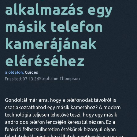
alkalmazás egy
DA
másik telefon
EZ
FR
kamerájának
NL
eléréséhez
ES
TR
a oldalon.
Guides
Stephanie Thompson
Frissített 07.13.26
PT
Ő
Gondoltál már arra, hogy a telefonodat távolról is
csatlakoztathatod egy másik kamerához? A modern
technológia teljesen lehetővé teszi, hogy egy másik
androidos telefon lencséjén keresztül nézzen. Ez a
funkció felbecsülhetetlen értékűnek bizonyul olyan
feladatoknál, mint a háziállatok megfigyelése vagy az