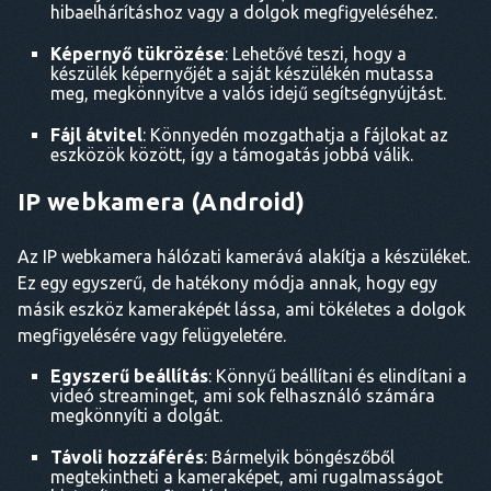
hibaelhárításhoz vagy a dolgok megfigyeléséhez.
Képernyő tükrözése
: Lehetővé teszi, hogy a
készülék képernyőjét a saját készülékén mutassa
meg, megkönnyítve a valós idejű segítségnyújtást.
Fájl átvitel
: Könnyedén mozgathatja a fájlokat az
eszközök között, így a támogatás jobbá válik.
IP webkamera (Android)
Az IP webkamera hálózati kamerává alakítja a készüléket.
Ez egy egyszerű, de hatékony módja annak, hogy egy
másik eszköz kameraképét lássa, ami tökéletes a dolgok
megfigyelésére vagy felügyeletére.
Egyszerű beállítás
: Könnyű beállítani és elindítani a
videó streaminget, ami sok felhasználó számára
megkönnyíti a dolgát.
Távoli hozzáférés
: Bármelyik böngészőből
megtekintheti a kameraképet, ami rugalmasságot