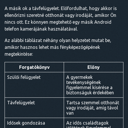
A másik ok a távfelügyelet. Előfordulhat, hogy akkor is
ellenőrizni szeretné otthonát vagy irodáját, amikor Ön
nincs ott. Ez könnyen megtehető egy másik Android
telefon kamerájának használatával.
Az alábbi táblázat néhány olyan helyzetet mutat be,
amikor hasznos lehet más fényképezőgépének
megtekintése:
Forgatókönyv
Előny
Szülői felügyelet
A gyermekek
tevékenységének
figyelemmel kísérése a
biztonságuk érdekében
Távfelügyelet
Tartsa szemmel otthonát
vagy irodáját, amíg távol
van
Idősek gondozása
Az idős családtagok