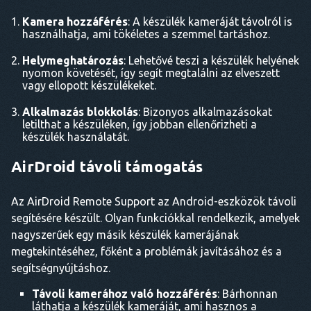
Kamera hozzáférés
: A készülék kameráját távolról is
használhatja, ami tökéletes a szemmel tartáshoz.
Helymeghatározás
: Lehetővé teszi a készülék helyének
nyomon követését, így segít megtalálni az elveszett
vagy ellopott készülékeket.
Alkalmazás blokkolás
: Bizonyos alkalmazásokat
letilthat a készüléken, így jobban ellenőrizheti a
készülék használatát.
AirDroid távoli támogatás
Az AirDroid Remote Support az Android-eszközök távoli
segítésére készült. Olyan funkciókkal rendelkezik, amelyek
nagyszerűek egy másik készülék kamerájának
megtekintéséhez, főként a problémák javításához és a
segítségnyújtáshoz.
Távoli kamerához való hozzáférés
: Bárhonnan
láthatja a készülék kameráját, ami hasznos a