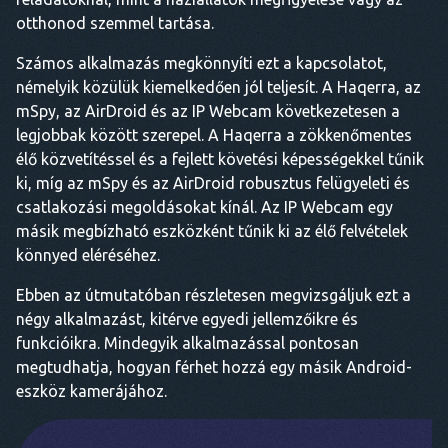
otthonod szemmel tartása.
Számos alkalmazás megkönnyíti ezt a kapcsolatot,
némelyik közülük kiemelkedően jól teljesít. A Haqerra, az
mSpy, az AirDroid és az IP Webcam következetesen a
legjobbak között szerepel. A Haqerra a zökkenőmentes
élő közvetítéssel és a fejlett követési képességekkel tűnik
ki, míg az mSpy és az AirDroid robusztus felügyeleti és
csatlakozási megoldásokat kínál. Az IP Webcam egy
másik megbízható eszközként tűnik ki az élő felvételek
könnyed eléréséhez.
Ebben az útmutatóban részletesen megvizsgáljuk ezt a
négy alkalmazást, kitérve egyedi jellemzőikre és
funkcióikra. Mindegyik alkalmazással pontosan
megtudhatja, hogyan férhet hozzá egy másik Android-
eszköz kamerájához.