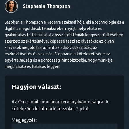
Stephanie Thompson
Stephanie Thompson a Haqerra szakmai írója, aki a technológia és a
digitális megoldások témakörében nyújt mélyreható és
gyakorlatias tartalmakat. Az összetett témák leegyszerűsítésében
szerzett szakértelmével képessé teszi az olvasókat az olyan
kihívások megoldására, mint az adat-visszaállítás, az
eszközkövetés és sok más. Stephanie elkötelezettsége az
egyértelműség és a pontosság iránt biztosítja, hogy munkája
megbízható és hatásos legyen.
Hagyjon választ:
Az Ön e-mail címe nem kerül nyilvánosságra. A
kötelezően kitöltendő mezőket * jelöli
Megjegyzés: