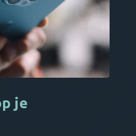
CS
DA
HET
FR
NL
ES
TR
PT
HIJ
p je