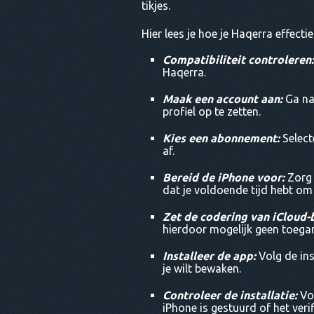
tikjes.
Hier lees je hoe je Haqerra effecti
Compatibiliteit controleren
Haqerra.
Maak een account aan:
Ga na
profiel op te zetten.
Kies een abonnement:
Select
af.
Bereid de iPhone voor:
Zorg 
dat je voldoende tijd hebt om 
Zet de codering van iCloud-b
hierdoor mogelijk geen toegan
Installeer de app:
Volg de in
je wilt bewaken.
Controleer de installatie:
Vol
iPhone is gestuurd of het veri