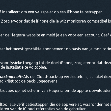
ef installeert om een valsspeler op een iPhone te betrappen:
:
Zorg ervoor dat de iPhone die je wilt monitoren compatibel i
ar de Haqerra-website en meld je aan voor een account. Geef 
eer het meest geschikte abonnement op basis van je monitor
voor fysieke toegang tot de doel-iPhone, zorg ervoor dat deze
de installatie te voltooien.
ack-ups uit:
Als de iCloud-back-up versleuteld is, schakel de
g krijgt tot de back-upgegevens.
structies op het scherm van Haqerra om de app te downloaden e
tooi alle verificatiestappen die de app vereist, waaronder het
fiëren van de iCloud-referenties van de gebruiker.