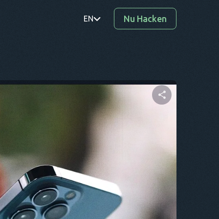
Nu Hacken
EN
PT
TR
RO
DE
Deel dit artikel
SV
KO
Twitter
Facebook
Link kopiëren
EL
AR
BG