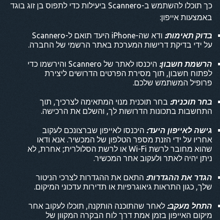
כך תוכלו להשתמש ב-Scannero ביעילות כדי לתפוס בן זוג בוגד
באמצעות אייפון:
בדוק תאימות:
ודא שה-iPhone היעד תואם ל-Scannero
על ידי בדיקת דרישות המערכת באתר הרשמי של החברה.
הרשמת חשבון:
היכנסו לאתר של Scannero והירשמו כדי
לפתוח חשבון, תוך מסירת הפרטים הדרושים ליצירת
פרופיל המשתמש שלכם.
בחר תוכנית:
בחר תוכנית מנוי המתאימה לצרכיך, תוך
התחשבות בתכונות הדרושות לך, והשלם את הרכישה.
גישה לאייפון היעד:
היכנסו לאייפון שברצונכם לעקוב
אחריו על ידי הזנת מספר הטלפון של המכשיר. אנא ודאו
שהוא מחובר לרשת Wi-Fi או לרשת הסלולרית; אחרת, לא
ניתן יהיה לאתר ולעקוב אחר המכשיר.
הגדר את ההגדרות:
התאם את ההגדרות לצרכי הניטור
שלך, כגון התראות גיאוגרפיות או תדירות עדכוני המיקום.
התחל מעקב:
לאחר שהתוכנה הותקנה, תוכלו לעקוב אחר
מיקום האייפון בזמן אמת דרך לוח הבקרה המקוון של