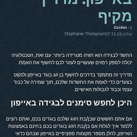
מקיף
מאז
זה
ב-
Guides
שישי
Stephanie Thompson
עודכן 07.13.26
NL
החשד לבגידה הוא חוויה מטרידה ביותר. עם זאת, הטכנולוגיה
ES
יכולה לספק רמזים שעשויים לעזור לכם לחשוף את האמת.
ת
מדריך זה מתמקד בדרכים לחשוף בן זוג בוגד באייפון ולנקוט
נקודה
בצעדים כדי לאמת את החשדות שלכם, תוך שמירה על כבוד
עצמי וכבוד לגבולות האישיים.
הוא
היכן לחפש סימנים לבגידה באייפון
אם אתם חוששים שבן/בת הזוג שלכם בוגדים בכם, ואתם רוצים
ללמוד איך לגלות אם בן/בת הזוג בוגדים בכם בחינם באמצעות
האייפון, להלן מספר מקומות ספציפיים באייפון שבהם כדאי