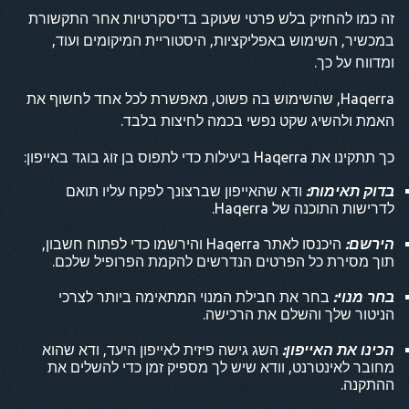
זה כמו להחזיק בלש פרטי שעוקב בדיסקרטיות אחר התקשורת
במכשיר, השימוש באפליקציות, היסטוריית המיקומים ועוד,
ומדווח על כך.
Haqerra, שהשימוש בה פשוט, מאפשרת לכל אחד לחשוף את
האמת ולהשיג שקט נפשי בכמה לחיצות בלבד.
כך תתקינו את Haqerra ביעילות כדי לתפוס בן זוג בוגד באייפון:
בדוק תאימות:
ודא שהאייפון שברצונך לפקח עליו תואם
לדרישות התוכנה של Haqerra.
הירשם:
היכנסו לאתר Haqerra והירשמו כדי לפתוח חשבון,
תוך מסירת כל הפרטים הנדרשים להקמת הפרופיל שלכם.
בחר מנוי:
בחר את חבילת המנוי המתאימה ביותר לצרכי
הניטור שלך והשלם את הרכישה.
הכינו את האייפון:
השג גישה פיזית לאייפון היעד, ודא שהוא
מחובר לאינטרנט, וודא שיש לך מספיק זמן כדי להשלים את
ההתקנה.