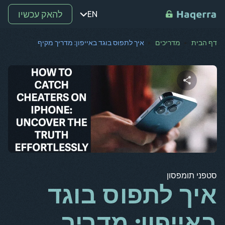
להאק עכשיו
EN
דף הבית
מדריכים
איך לתפוס בוגד באייפון: מדריך מקיף
נקודה
ת
רו
שתף מאמר זה
מ-
SV
קו
טוויטר
פייסבוק
העתק קישור
אל
סטפני תומפסון
אר
איך לתפוס בוגד
BG
באייפון: מדריך
CS