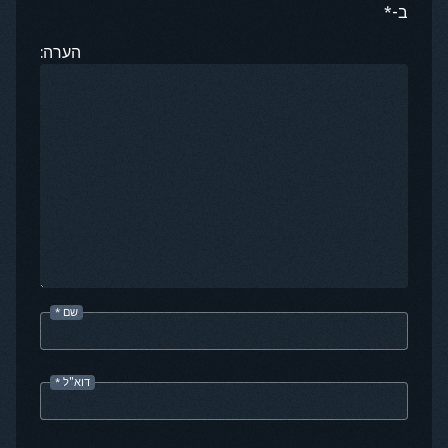
ב-*
הערה:
שם
*
דוא"ל
*