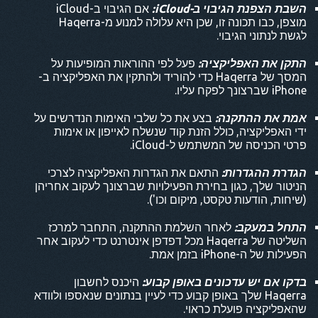
השבת הצפנת הגיבוי ב-iCloud:
אם הגיבוי ב-iCloud
מוצפן, כבו תכונה זו, שכן היא עלולה למנוע מ-Haqerra
לגשת לנתוני הגיבוי.
התקן את האפליקציה:
פעל לפי ההוראות המופיעות על
המסך של Haqerra כדי להוריד ולהתקין את האפליקציה ב-
iPhone שברצונך לפקח עליו.
אמת את ההתקנה:
בצע את כל שלבי האימות הנדרשים על
ידי האפליקציה, כולל הזנת קוד שנשלח לאייפון או אימות
פרטי הכניסה של המשתמש ל-iCloud.
הגדרת ההגדרות:
התאם את הגדרות האפליקציה לצרכי
הניטור שלך, כגון בחירת הפעילויות שברצונך לעקוב אחריהן
(שיחות, הודעות טקסט, מיקום וכו').
התחל במעקב:
לאחר השלמת ההתקנה, התחבר למרכז
השליטה של Haqerra מכל דפדפן אינטרנט כדי לעקוב אחר
הפעילות של ה-iPhone בזמן אמת.
בדקו אם יש עדכונים באופן קבוע:
היכנס לחשבון
Haqerra שלך באופן קבוע כדי לעיין בנתונים שנאספו ולוודא
שהאפליקציה פועלת כראוי.