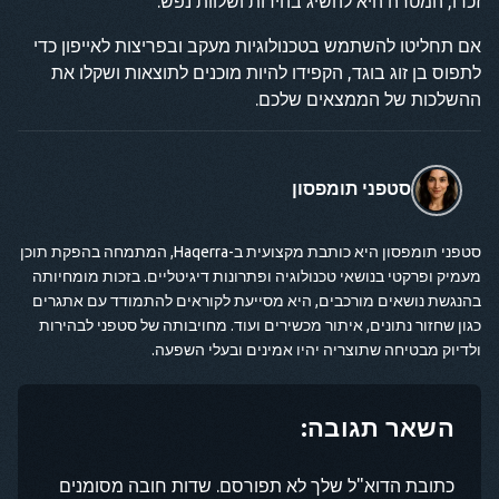
זכרו, המטרה היא להשיג בהירות ושלוות נפש.
אם תחליטו להשתמש בטכנולוגיות מעקב ובפריצות לאייפון כדי
לתפוס בן זוג בוגד, הקפידו להיות מוכנים לתוצאות ושקלו את
ההשלכות של הממצאים שלכם.
סטפני תומפסון
סטפני תומפסון היא כותבת מקצועית ב-Haqerra, המתמחה בהפקת תוכן
מעמיק ופרקטי בנושאי טכנולוגיה ופתרונות דיגיטליים. בזכות מומחיותה
בהנגשת נושאים מורכבים, היא מסייעת לקוראים להתמודד עם אתגרים
כגון שחזור נתונים, איתור מכשירים ועוד. מחויבותה של סטפני לבהירות
ולדיוק מבטיחה שתוצריה יהיו אמינים ובעלי השפעה.
השאר תגובה:
כתובת הדוא"ל שלך לא תפורסם. שדות חובה מסומנים