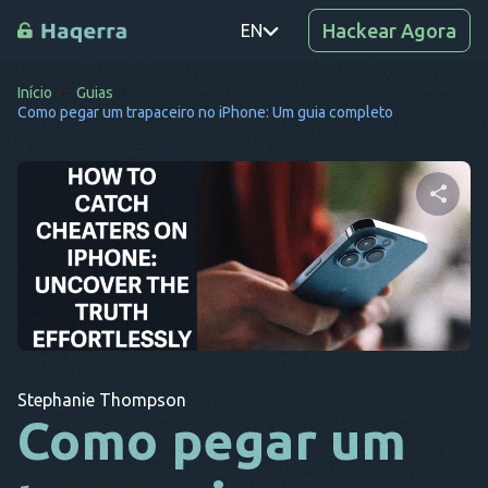
Hackear Agora
EN
Início
Guias
PT
Como pegar um trapaceiro no iPhone: Um guia completo
TR
RO
DE
Compartilhe este artigo
SV
KO
Twitter
Facebook
Copiar link
EL
Stephanie Thompson
AR
Como pegar um
BG
CS