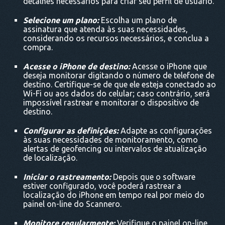
detalhes necessários para criar seu perfil de usuário.
Selecione um plano:
Escolha um plano de
assinatura que atenda às suas necessidades,
considerando os recursos necessários, e conclua a
compra.
Acesse o iPhone de destino:
Acesse o iPhone que
deseja monitorar digitando o número de telefone de
destino. Certifique-se de que ele esteja conectado ao
Wi-Fi ou aos dados do celular; caso contrário, será
impossível rastrear e monitorar o dispositivo de
destino.
Configurar as definições:
Adapte as configurações
às suas necessidades de monitoramento, como
alertas de geofencing ou intervalos de atualização
de localização.
Iniciar o rastreamento:
Depois que o software
estiver configurado, você poderá rastrear a
localização do iPhone em tempo real por meio do
painel on-line do Scannero.
Monitore regularmente:
Verifique o painel on-line