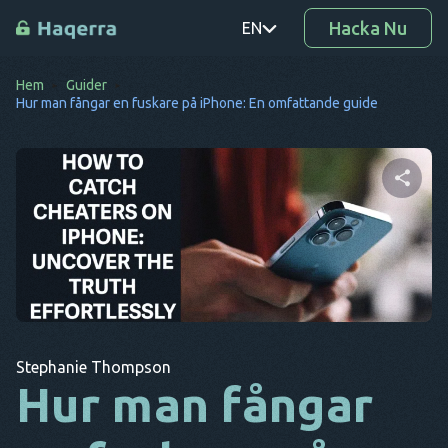
Hacka Nu
EN
Hem
Guider
PT
Hur man fångar en fuskare på iPhone: En omfattande guide
TR
RO
DE
Dela denna artikel
SV
KO
Twitter
Facebook
Kopiera länk
EL
Stephanie Thompson
AR
Hur man fångar
BG
CS