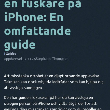
en fuskare på
DA
iPhone: En
IT
omfattande
FR
NL
guide
ES
i
Guides
TR
Stephanie Thompson
Uppdaterad 07.13.26
PT
HAN
Att misstänka otrohet är en djupt oroande upplevelse.
Tekniken kan dock erbjuda ledtrådar som kan hjälpa dig
att avslöja sanningen.
Den här guiden fokuserar på hur du kan avslöja en
otrogen person på iPhone och vidta åtgärder för att
verifiera dina misstankar, samtidigt som du behåller en