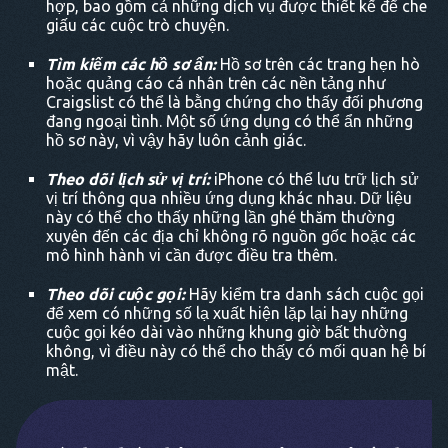
hợp, bao gồm cả những dịch vụ được thiết kế để che
giấu các cuộc trò chuyện.
Tìm kiếm các hồ sơ ẩn:
Hồ sơ trên các trang hẹn hò
hoặc quảng cáo cá nhân trên các nền tảng như
Craigslist có thể là bằng chứng cho thấy đối phương
đang ngoại tình. Một số ứng dụng có thể ẩn những
hồ sơ này, vì vậy hãy luôn cảnh giác.
Theo dõi lịch sử vị trí:
iPhone có thể lưu trữ lịch sử
vị trí thông qua nhiều ứng dụng khác nhau. Dữ liệu
này có thể cho thấy những lần ghé thăm thường
xuyên đến các địa chỉ không rõ nguồn gốc hoặc các
mô hình hành vi cần được điều tra thêm.
Theo dõi cuộc gọi:
Hãy kiểm tra danh sách cuộc gọi
để xem có những số lạ xuất hiện lặp lại hay những
cuộc gọi kéo dài vào những khung giờ bất thường
không, vì điều này có thể cho thấy có mối quan hệ bí
mật.