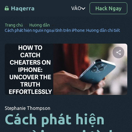
Hack Ngay
VÀO
Trang chủ
Hướng dẫn
PT
Cách phát hiện người ngoại tình trên iPhone: Hướng dẫn chi tiết
TR
RO
TỪ
Chia sẻ bài viết này
SV
KO
Twitter
Facebook
Sao chép liên kết
EL
Stephanie Thompson
AR
Cách phát hiện
BG
CS