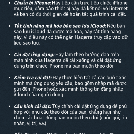
Chuẩn bị iPhone:
Hãy tiếp cận trực tiếp chiếc iPhone
mục tiêu, đảm bảo thiết bị này đã kết nối với internet
và bạn có đủ thời gian để hoàn tất quá trình cài đặt.
Tắt tính năng mã hóa bản sao lưu iCloud:
Nếu bản
sao lưu iCloud đã được mã hóa, hãy tắt tính năng
này, vì điều này có thể ngăn Haqerra truy cập vào dữ
liệu sao lưu.
Cài đặt ứng dụng:
Hãy làm theo hướng dẫn trên
màn hình của Haqerra để tải xuống và cài đặt ứng
dụng trên chiếc iPhone mà bạn muốn theo dõi.
Kiểm tra cài đặt:
Hãy thực hiện tất cả các bước xác
minh mà ứng dụng yêu cầu, bao gồm nhập mã được
gửi đến iPhone hoặc xác minh thông tin đăng nhập
iCloud của người dùng.
Cấu hình cài đặt:
Tùy chỉnh cài đặt ứng dụng để phù
hợp với nhu cầu theo dõi của bạn, chẳng hạn như
chọn các hoạt động bạn muốn theo dõi (cuộc gọi, tin
nhắn, vị trí, v.v.).