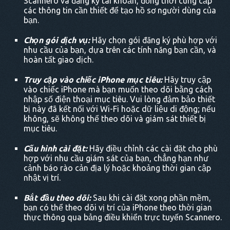
Scannero và đăng ký tài khoản, đồng thời cung cấp
các thông tin cần thiết để tạo hồ sơ người dùng của
bạn.
Chọn gói dịch vụ:
Hãy chọn gói đăng ký phù hợp với
nhu cầu của bạn, dựa trên các tính năng bạn cần, và
hoàn tất giao dịch.
Truy cập vào chiếc iPhone mục tiêu:
Hãy truy cập
vào chiếc iPhone mà bạn muốn theo dõi bằng cách
nhập số điện thoại mục tiêu. Vui lòng đảm bảo thiết
bị này đã kết nối với Wi-Fi hoặc dữ liệu di động; nếu
không, sẽ không thể theo dõi và giám sát thiết bị
mục tiêu.
Cấu hình cài đặt:
Hãy điều chỉnh các cài đặt cho phù
hợp với nhu cầu giám sát của bạn, chẳng hạn như
cảnh báo rào cản địa lý hoặc khoảng thời gian cập
nhật vị trí.
Bắt đầu theo dõi:
Sau khi cài đặt xong phần mềm,
bạn có thể theo dõi vị trí của iPhone theo thời gian
thực thông qua bảng điều khiển trực tuyến Scannero.