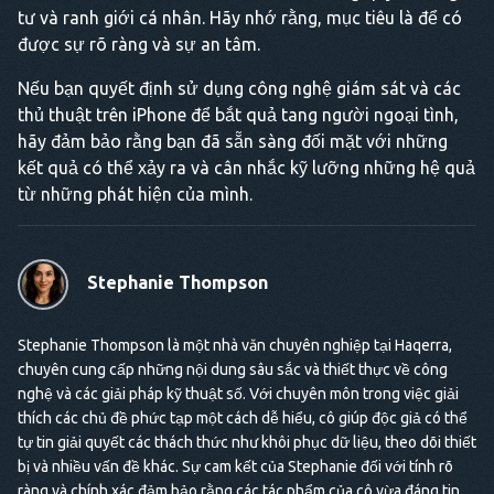
tư và ranh giới cá nhân. Hãy nhớ rằng, mục tiêu là để có
được sự rõ ràng và sự an tâm.
Nếu bạn quyết định sử dụng công nghệ giám sát và các
thủ thuật trên iPhone để bắt quả tang người ngoại tình,
hãy đảm bảo rằng bạn đã sẵn sàng đối mặt với những
kết quả có thể xảy ra và cân nhắc kỹ lưỡng những hệ quả
từ những phát hiện của mình.
Stephanie Thompson
Stephanie Thompson là một nhà văn chuyên nghiệp tại Haqerra,
chuyên cung cấp những nội dung sâu sắc và thiết thực về công
nghệ và các giải pháp kỹ thuật số. Với chuyên môn trong việc giải
thích các chủ đề phức tạp một cách dễ hiểu, cô giúp độc giả có thể
tự tin giải quyết các thách thức như khôi phục dữ liệu, theo dõi thiết
bị và nhiều vấn đề khác. Sự cam kết của Stephanie đối với tính rõ
ràng và chính xác đảm bảo rằng các tác phẩm của cô vừa đáng tin