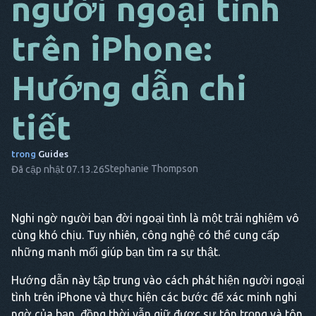
người ngoại tình
DA
trên iPhone:
NÓ
Hướng dẫn chi
THỨ
SÁU
tiết
NL
ES
trong
Guides
Stephanie Thompson
Đã cập nhật 07.13.26
TR
PT
Nghi ngờ người bạn đời ngoại tình là một trải nghiệm vô
ANH
cùng khó chịu. Tuy nhiên, công nghệ có thể cung cấp
ẤY
những manh mối giúp bạn tìm ra sự thật.
Hướng dẫn này tập trung vào cách phát hiện người ngoại
tình trên iPhone và thực hiện các bước để xác minh nghi
ngờ của bạn, đồng thời vẫn giữ được sự tôn trọng và tôn