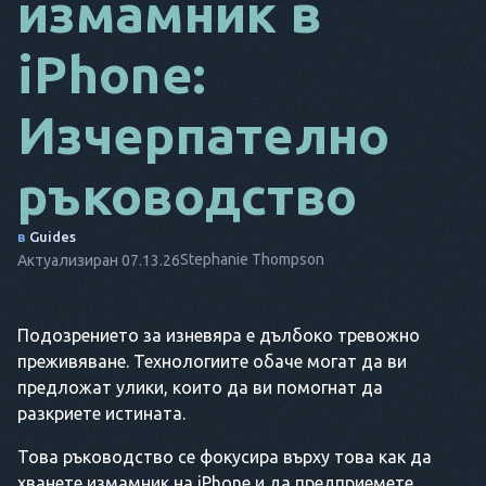
измамник в
DA
iPhone:
IT
Изчерпателно
FR
NL
ръководство
ES
в
Guides
TR
Stephanie Thompson
Актуализиран 07.13.26
PT
ТОЙ
Подозрението за изневяра е дълбоко тревожно
преживяване. Технологиите обаче могат да ви
предложат улики, които да ви помогнат да
разкриете истината.
Това ръководство се фокусира върху това как да
хванете измамник на iPhone и да предприемете