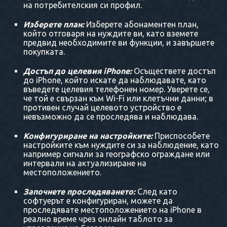
на потребителския си профил.
Изберете план:
Изберете абонаментен план,
който отговаря на нуждите ви, като вземете
предвид необходимите ви функции, и завършете
покупката.
Достъп до целевия iPhone:
Осъществете достъп
до iPhone, който искате да наблюдавате, като
въведете целевия телефонен номер. Уверете се,
че той е свързан към Wi-Fi или клетъчни данни; в
противен случай целевото устройство е
невъзможно да се проследява и наблюдава.
Конфигуриране на настройките:
Приспособете
настройките към нуждите си за наблюдение, като
например сигнали за географско ограждане или
интервали на актуализиране на
местоположението.
Започнете проследяването:
След като
софтуерът е конфигуриран, можете да
проследявате местоположението на iPhone в
реално време чрез онлайн таблото за