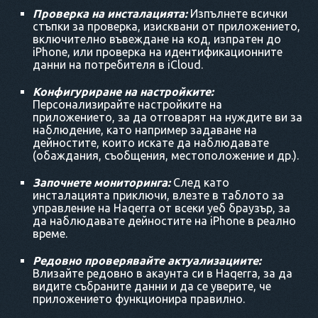
Проверка на инсталацията:
Изпълнете всички
стъпки за проверка, изисквани от приложението,
включително въвеждане на код, изпратен до
iPhone, или проверка на идентификационните
данни на потребителя в iCloud.
Конфигуриране на настройките:
Персонализирайте настройките на
приложението, за да отговарят на нуждите ви за
наблюдение, като например задаване на
дейностите, които искате да наблюдавате
(обаждания, съобщения, местоположение и др.).
Започнете мониторинга:
След като
инсталацията приключи, влезте в таблото за
управление на Haqerra от всеки уеб браузър, за
да наблюдавате дейностите на iPhone в реално
време.
Редовно проверявайте актуализациите:
Влизайте редовно в акаунта си в Haqerra, за да
видите събраните данни и да се уверите, че
приложението функционира правилно.