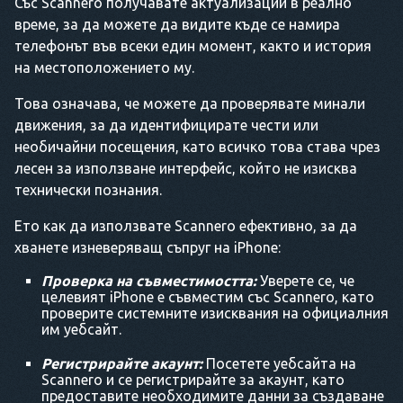
Със Scannero получавате актуализации в реално
време, за да можете да видите къде се намира
телефонът във всеки един момент, както и история
на местоположението му.
Това означава, че можете да проверявате минали
движения, за да идентифицирате чести или
необичайни посещения, като всичко това става чрез
лесен за използване интерфейс, който не изисква
технически познания.
Ето как да използвате Scannero ефективно, за да
хванете изневеряващ съпруг на iPhone:
Проверка на съвместимостта:
Уверете се, че
целевият iPhone е съвместим със Scannero, като
проверите системните изисквания на официалния
им уебсайт.
Регистрирайте акаунт:
Посетете уебсайта на
Scannero и се регистрирайте за акаунт, като
предоставите необходимите данни за създаване