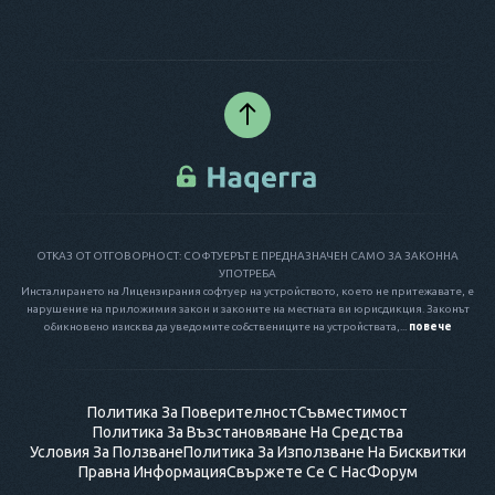
ОТКАЗ ОТ ОТГОВОРНОСТ: СОФТУЕРЪТ Е ПРЕДНАЗНАЧЕН САМО ЗА ЗАКОННА
УПОТРЕБА
Инсталирането на Лицензирания софтуер на устройството, което не притежавате, е
нарушение на приложимия закон и законите на местната ви юрисдикция. Законът
обикновено изисква да уведомите собствениците на устройствата,...
повече
Политика За Поверителност
Съвместимост
Политика За Възстановяване На Средства
Условия За Ползване
Политика За Използване На Бисквитки
Правна Информация
Свържете Се С Нас
Форум