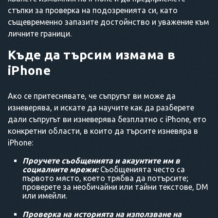
стъпки за проверка на подозренията си, като
същевременно запазите достойнство и уважение към
личните граници.
Къде да търсим измама в
iPhone
Ако се притеснявате, че съпругът ви може да
изневерява, и искате да научите как да разберете
дали съпругът ви изневерява безплатно с iPhone, ето
конкретни области, в които да търсите изневяра в
iPhone:
Проучете съобщенията и акаунтите им в
социалните мрежи:
Съобщенията често са
първото място, което трябва да потърсите;
проверете за необичайни или тайни текстове, DM
или имейли.
Проверка на историята на използване на