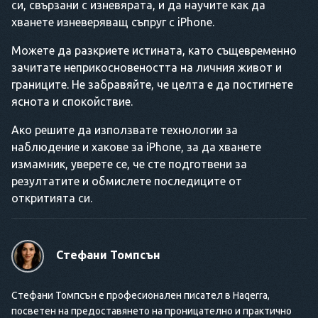
си, свързани с изневярата, и да научите как да
хванете изневеряващ съпруг с iPhone.
Можете да разкриете истината, като същевременно
зачитате неприкосновеността на личния живот и
границите. Не забравяйте, че целта е да постигнете
яснота и спокойствие.
Ако решите да използвате технологии за
наблюдение и хакове за iPhone, за да хванете
измамник, уверете се, че сте подготвени за
резултатите и обмислете последиците от
откритията си.
Стефани Томпсън
Стефани Томпсън е професионален писател в Haqerra,
посветен на предоставянето на проницателно и практично