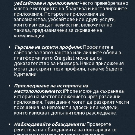
уебсайтове и приложения:
Често пренебрегвано
място е историята на браузъра и инсталираните
приложения. Потърсете приложения за
запознанства, уебсайтове или други услуги,
които изглеждат неуместни, включително
такива, предназначени за скриване на
комуникации.
Търсене на скрити профили:
Профилите в
сайтове за запознанства или личните обяви в
платформи като Craigslist може да са
доказателство за изневяра. Някои приложения
могат да скрият тези профили, така че бъдете
бдителни.
Проследяване на историята на
местоположението:
iPhone може да съхранява
история на местоположението чрез различни
приложения. Тези данни могат да разкрият чести
посещения на непознати адреси или модели,
които изискват допълнително разследване.
Наблюдавайте обажданията:
Проверете
регистъра на обажданията за повтарящи се