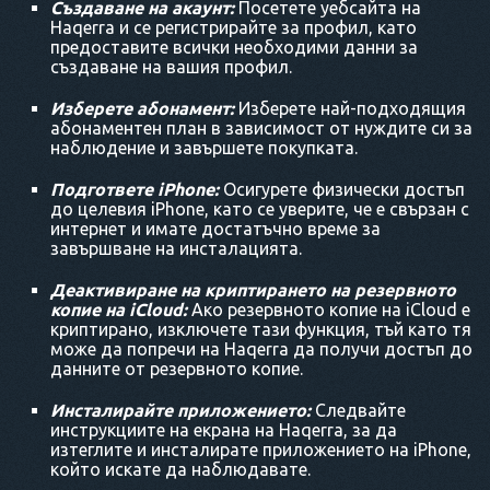
Създаване на акаунт:
Посетете уебсайта на
Haqerra и се регистрирайте за профил, като
предоставите всички необходими данни за
създаване на вашия профил.
Изберете абонамент:
Изберете най-подходящия
абонаментен план в зависимост от нуждите си за
наблюдение и завършете покупката.
Подгответе iPhone:
Осигурете физически достъп
до целевия iPhone, като се уверите, че е свързан с
интернет и имате достатъчно време за
завършване на инсталацията.
Деактивиране на криптирането на резервното
копие на iCloud:
Ако резервното копие на iCloud е
криптирано, изключете тази функция, тъй като тя
може да попречи на Haqerra да получи достъп до
данните от резервното копие.
Инсталирайте приложението:
Следвайте
инструкциите на екрана на Haqerra, за да
изтеглите и инсталирате приложението на iPhone,
който искате да наблюдавате.