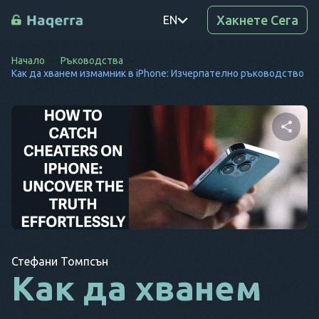
Хакнете Сега
EN
Начало
Ръководства
PT
Как да хванем измамник в iPhone: Изчерпателно ръководство
TR
RO
DE
Споделете тази
статия
SV
KO
EL
Копиране на
Twitter
Facebook
връзката
Стефани Томпсън
AR
Как да хванем
BG
CS