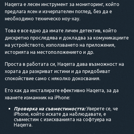
Haqerra е лесен инструмент за мониторинг, който
предлага ясен и изчерпателен поглед, без да е
необходимо техническо ноу-хау.
Това е все едно да имате личен детектив, който
дискретно проследява и докладва за комуникациите
на устройството, използването на приложения,
историята на местоположението и др.
Проста в работата си, Haqerra дава възможност на
хората да разкриват истини и да придобиват
спокойствие само с няколко докосвания.
Ето как да инсталирате ефективно Haqerra, за да
хванете измамник на iPhone:
Проверка на съвместимостта:
Уверете се, че
iPhone, който искате да наблюдавате, е
съвместим с изискванията на софтуера на
Haqerra.