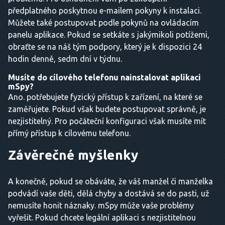
předplatného poskytnou e-mailem pokyny k instalaci.
Můžete také postupovat podle pokynů na ovládacím
panelu aplikace. Pokud se setkáte s jakýmikoli potížemi,
obraťte se na náš tým podpory, který je k dispozici 24
hodin denně, sedm dní v týdnu.
Musíte do cílového telefonu nainstalovat aplikaci
mSpy?
Ano. potřebujete fyzický přístup k zařízení, na které se
zaměřujete. Pokud však budete postupovat správně, je
nezjistitelný. Pro počáteční konfiguraci však musíte mít
přímý přístup k cílovému telefonu.
Závěrečné myšlenky
A konečně, pokud se obáváte, že váš manžel či manželka
podvádí vaše děti, dělá chyby a dostává se do pasti, už
nemusíte honit náznaky. mSpy může vaše problémy
vyřešit. Pokud chcete legální aplikaci s nezjistitelnou