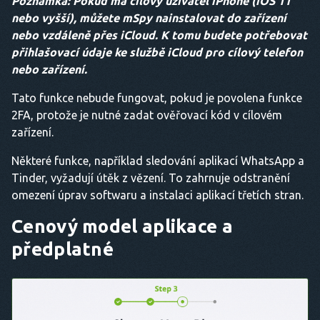
Poznámka: Pokud má cílový uživatel iPhone (iOS 11
nebo vyšší), můžete mSpy nainstalovat do zařízení
nebo vzdáleně přes iCloud. K tomu budete potřebovat
přihlašovací údaje ke službě iCloud pro cílový telefon
nebo zařízení.
Tato funkce nebude fungovat, pokud je povolena funkce
2FA, protože je nutné zadat ověřovací kód v cílovém
zařízení.
Některé funkce, například sledování aplikací WhatsApp a
Tinder, vyžadují útěk z vězení. To zahrnuje odstranění
omezení úprav softwaru a instalaci aplikací třetích stran.
Cenový model aplikace a
předplatné