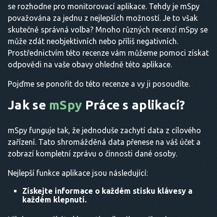
se rozhodne pro monitorovací aplikace. Tehdy je mSpy
považována za jednu z nejlepších možností. Je to však
skutečně správná volba? Mnoho různých recenzí mSpy se
může zdát neobjektivních nebo příliš negativních.
Prostřednictvím této recenze vám můžeme pomoci získat
odpovědi na vaše obavy ohledně této aplikace.
Pojďme se ponořit do této recenze a vy ji posoudíte.
Jak se
mSpy
Práce s aplikací?
mSpy funguje tak, že jednoduše zachytí data z cílového
zařízení. Tato shromážděná data přenese na váš účet a
zobrazí kompletní zprávu o činnosti dané osoby.
Nejlepší funkce aplikace jsou následující:
Získejte informace o každém stisku klávesy a
každém klepnutí.