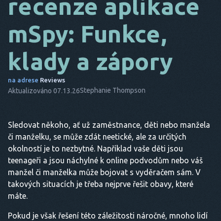
recenze aplikace
DA
mSpy: Funkce,
NA
ADRESE
klady a zápory
.
O.
na adrese
Reviews
Stephanie Thompson
Aktualizováno 07.13.26
NL
ES
Sledovat někoho, ať už zaměstnance, děti nebo manžela
TR
či manželku, se může zdát neetické, ale za určitých
okolností je to nezbytné. Například vaše děti jsou
PT
teenageři a jsou náchylné k online podvodům nebo váš
ON
manžel či manželka může bojovat s vyděračem sám. V
takových situacích je třeba nejprve řešit obavy, které
máte.
Pokud je však řešení této záležitosti náročné, mnoho lidí