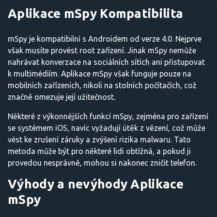
Aplikace mSpy
Kompatibilita
mSpy je kompatibilní s Androidem od verze 4.0. Nejprve
však musíte provést root zařízení. Jinak mSpy nemůže
nahrávat konverzace na sociálních sítích ani přistupovat
k multimédiím. Aplikace mSpy však funguje pouze na
mobilních zařízeních, nikoli na stolních počítačích, což
značně omezuje její užitečnost.
Některé z výkonnějších funkcí mSpy, zejména pro zařízení
se systémem iOS, navíc vyžadují útěk z vězení, což může
vést ke zrušení záruky a zvýšení rizika malwaru. Tato
metoda může být pro některé lidi obtížná, a pokud ji
provedou nesprávně, mohou si nakonec zničit telefon.
Výhody a nevýhody
Aplikace
mSpy