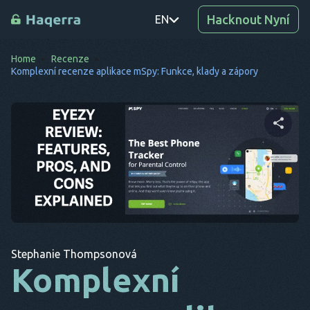
Hacknout Nyní
EN
Home
Recenze
PT
Komplexní recenze aplikace mSpy: Funkce, klady a zápory
TR
RO
DE
Sdílet tento článek
SV
KO
Twitter
Facebook
Kopírovat odkaz
EL
Stephanie Thompsonová
AR
Komplexní
BG
CS