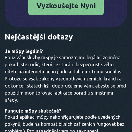
Vyzkoušejte Nyní
Nejčastější dotazy
Je mSpy legální?
Používání služby mSpy je samozřejmě legální, zejména
pokud jste rodič, který se stará o bezpečnost svého
dítěte na internetu nebo jinde a dal mu k tomu souhlas.
Protože se však zákony v jednotlivých zemích, krajích a
dokonce i státech liší, doporučujeme vám, abyste se před
použitím monitorovací aplikace poradili s místními
úřady.
Funguje mSpy skutečně?
Pokud aplikaci mSpy nakonfigurujete podle uvedených
pokynů, bude na kompatibilních zařízeních fungovat bez
problémů. Pro usnadnění vám po zakoupení