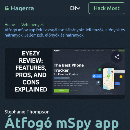
Hack Most
EN
Home
Vélemények
PT
Átfogó mSpy app felülvizsgálata: Hátrányok: Jellemzők, előnyök és
hátrányok: Jellemzők, előnyök és hátrányok
TR
RO
DE
Ossza meg ezt a cikket
SV
KO
EL
Twitter
Facebook
Link másolása
AR
Stephanie Thompson
Átfogó mSpy app
BG
CS