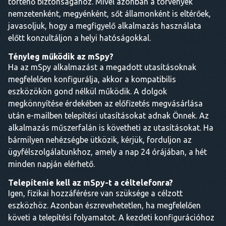
történő biztonságához. Mivel azonban a törvények
nemzetenként, megyénként, sőt államonként is eltérőek,
javasoljuk, hogy a megfigyelő alkalmazás használata
előtt konzultáljon a helyi hatóságokkal.
Tényleg működik az mSpy?
Ha az mSpy alkalmazást a megadott utasításoknak
megfelelően konfigurálja, akkor a kompatibilis
eszközökön gond nélkül működik. A dolgok
megkönnyítése érdekében az előfizetés megvásárlása
után e-mailben telepítési utasításokat adnak Önnek. Az
alkalmazás műszerfalán is követheti az utasításokat. Ha
bármilyen nehézségbe ütközik, kérjük, forduljon az
ügyfélszolgálatunkhoz, amely a nap 24 órájában, a hét
minden napján elérhető.
Telepítenie kell az mSpy-t a céltelefonra?
Igen, fizikai hozzáférésre van szüksége a célzott
eszközhöz. Azonban észrevehetetlen, ha megfelelően
követi a telepítési folyamatot. A kezdeti konfigurációhoz