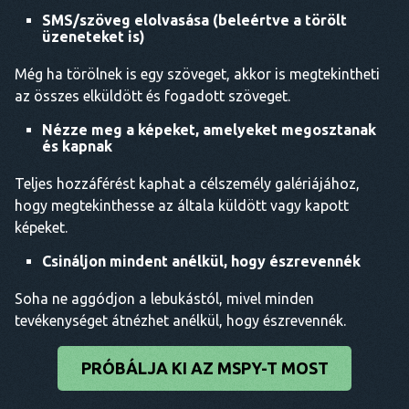
SMS/szöveg elolvasása (beleértve a törölt
üzeneteket is)
Még ha törölnek is egy szöveget, akkor is megtekintheti
az összes elküldött és fogadott szöveget.
Nézze meg a képeket, amelyeket megosztanak
és kapnak
Teljes hozzáférést kaphat a célszemély galériájához,
hogy megtekinthesse az általa küldött vagy kapott
képeket.
Csináljon mindent anélkül, hogy észrevennék
Soha ne aggódjon a lebukástól, mivel minden
tevékenységet átnézhet anélkül, hogy észrevennék.
PRÓBÁLJA KI AZ MSPY-T MOST