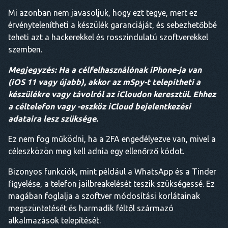
Mi azonban nem javasoljuk, hogy ezt tegye, mert ez
érvénytelenítheti a készülék garanciáját, és sebezhetőbbé
teheti azt a hackerekkel és rosszindulatú szoftverekkel
szemben.
Megjegyzés: Ha a célfelhasználónak iPhone-ja van
(iOS 11 vagy újabb), akkor az mSpy-t telepítheti a
készülékre vagy távolról az iCloudon keresztül. Ehhez
a céltelefon vagy -eszköz iCloud bejelentkezési
adataira lesz szüksége.
Ez nem fog működni, ha a 2FA engedélyezve van, mivel a
céleszközön meg kell adnia egy ellenőrző kódot.
Bizonyos funkciók, mint például a WhatsApp és a Tinder
figyelése, a telefon jailbreakelését teszik szükségessé. Ez
magában foglalja a szoftver módosítási korlátainak
megszüntetését és harmadik féltől származó
alkalmazások telepítését.