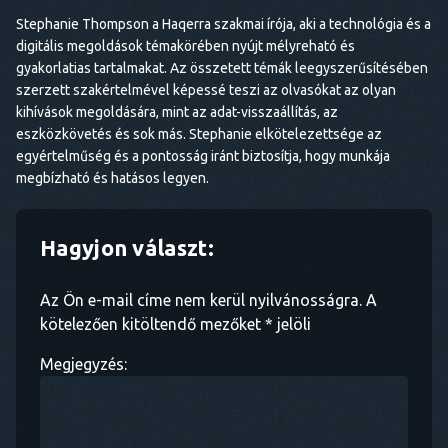
Stephanie Thompson a Haqerra szakmai írója, aki a technológia és a
digitális megoldások témakörében nyújt mélyreható és
gyakorlatias tartalmakat. Az összetett témák leegyszerűsítésében
szerzett szakértelmével képessé teszi az olvasókat az olyan
kihívások megoldására, mint az adat-visszaállítás, az
eszközkövetés és sok más. Stephanie elkötelezettsége az
egyértelműség és a pontosság iránt biztosítja, hogy munkája
megbízható és hatásos legyen.
Hagyjon választ:
Az Ön e-mail címe nem kerül nyilvánosságra. A
kötelezően kitöltendő mezőket * jelöli
Megjegyzés: