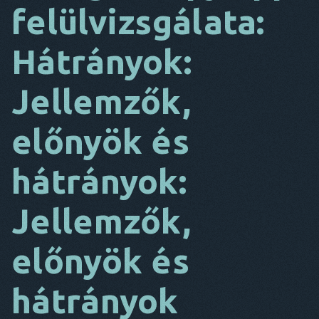
felülvizsgálata:
DA
Hátrányok:
EZ
FR
Jellemzők,
NL
előnyök és
ES
TR
hátrányok:
PT
Jellemzők,
Ő
előnyök és
hátrányok