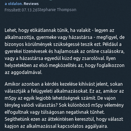
a oldalon.
Reviews
Stephanie Thompson
Frissített 07.13.26
Lehet, hogy etikátlannak tűnik, ha valakit - legyen az
alkalmazottja, gyermeke vagy házastársa - megfigyel, de
bizonyos körülmények szükségessé teszik ezt. Például a
gyerekei tizenévesek és hajlamosak az online csalásokra,
vagy a házastársa egyedül küzd egy zsarolóval. Ilyen
helyzetekben az első megközelítés az, hogy foglalkozzon
az aggodalmával.
Amikor azonban a kérdés kezelése kihívást jelent, sokan
választják a felügyeleti alkalmazásokat. Ez az, amikor az
mSpy az egyik legjobb lehetőségnek számít. De vajon
tényleg valódi választás? Sok különböző mSpy vélemény
elfogultnak vagy túlságosan negatívnak tűnhet.
Segíthetünk ezen az áttekintésen keresztül, hogy választ
kapjon az alkalmazással kapcsolatos aggályaira.