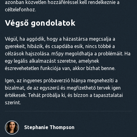
azonban közvetlen hozzáféréssel kell rendelkeznie a
céltelefonhoz.
Végső gondolatok
Végül, ha aggódik, hogy a házastársa megcsalja a
gyerekeit, hibázik, és csapdába esik, nincs többé a
célzások hajszolása. mSpy megoldhatja a problémáit. Ha
egy legális alkalmazást szeretne, amelynek
észrevehetetlen funkciója van, akkor bízhat benne.
Igen, az ingyenes próbaverzió hiánya megnehezíti a
bizalmat, de az egyszerű és megfizethető tervek igen
értékesek. Tehát próbálja ki, és bízzon a tapasztalatai
szerint.
Stephanie Thompson