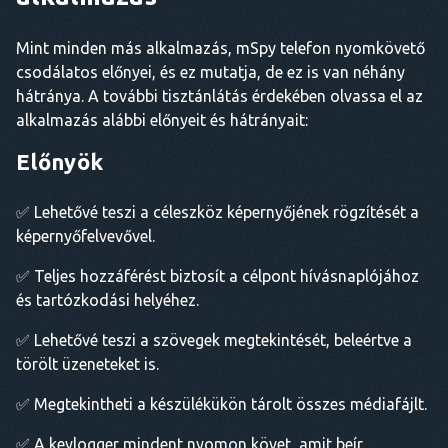
Mint minden más alkalmazás, mSpy telefon nyomkövető
csodálatos előnyei, és ez mutatja, de ez is van néhány
hátránya. A további tisztánlátás érdekében olvassa el az
alkalmazás alábbi előnyeit és hátrányait:
Előnyök
✅ Lehetővé teszi a céleszköz képernyőjének rögzítését a
képernyőfelvevővel.
✅ Teljes hozzáférést biztosít a célpont hívásnaplójához
és tartózkodási helyéhez.
✅ Lehetővé teszi a szövegek megtekintését, beleértve a
törölt üzeneteket is.
✅ Megtekintheti a készülékükön tárolt összes médiafájlt.
✅ A keylogger mindent nyomon követ, amit beír,