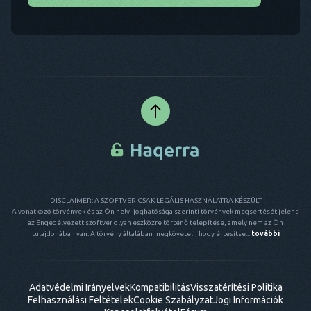
DISCLAIMER: A SZOFTVER CSAK LEGÁLIS HASZNÁLATRA KÉSZÜLT
A vonatkozó törvények és az Ön helyi joghatósága szerinti törvények megsértését jelenti
az Engedélyezett szoftver olyan eszközre történő telepítése, amely nem az Ön
tulajdonában van. A törvény általában megköveteli, hogy értesítse...
további
Adatvédelmi Irányelvek
Kompatibilitás
Visszatérítési Politika
Felhasználási Feltételek
Cookie Szabályzat
Jogi Információk