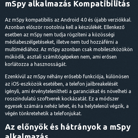
mSpy alkalmazás
Kompatibilitás
Az mSpy kompatibilis az Android 4.0 és újabb verziókkal.
Azonban először rootolnia kell a készülékét. Ellenkező
esetben az mSpy nem tudja rögzíteni a közösségi
médiabeszélgetéseket, illetve nem tud hozzáférni a
multimédiához. Az mSpy azonban csak mobileszközökön
működik, asztali számítógépeken nem, ami erősen
korlátozza a hasznosságát.
Ezenkívül az mSpy néhány erősebb funkciója, különösen
az iOS-eszközök esetében, a telefon jailbreakelését
igényli, ami érvénytelenítheti a garanciákat és növelheti a
rosszindulatú szoftverek kockázatát. Ez a módszer
egyesek számára nehéz lehet, és ha helytelenül végzik, a
végén tönkretehetik a telefonjukat.
Az előnyök és hátrányok a
mSpy
alkalmazás