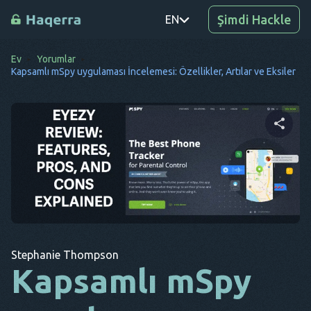
Şimdi Hackle
EN
Ev
Yorumlar
PT
Kapsamlı mSpy uygulaması İncelemesi: Özellikler, Artılar ve Eksiler
TR
RO
DE
Bu makaleyi paylaşın
SV
KO
Twitter
Facebook
Bağlantıyı Kopyala
EL
Stephanie Thompson
AR
Kapsamlı mSpy
BG
CS