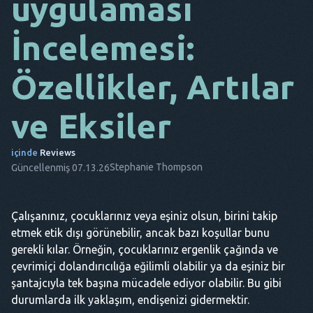
uygulaması
DA
İncelemesi:
BU
Özellikler, Artılar
FR
NL
ve Eksiler
ES
içinde
Reviews
TR
Stephanie Thompson
Güncellenmiş 07.13.26
PT
O
Çalışanınız, çocuklarınız veya eşiniz olsun, birini takip
etmek etik dışı görünebilir, ancak bazı koşullar bunu
gerekli kılar. Örneğin, çocuklarınız ergenlik çağında ve
çevrimiçi dolandırıcılığa eğilimli olabilir ya da eşiniz bir
şantajcıyla tek başına mücadele ediyor olabilir. Bu gibi
durumlarda ilk yaklaşım, endişenizi gidermektir.