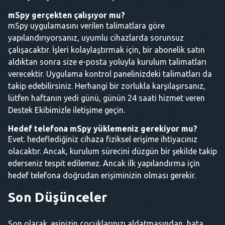
mSpy gerçekten çalışıyor mu?
mSpy uygulamasını verilen talimatlara göre
yapılandırıyorsanız, uyumlu cihazlarda sorunsuz
çalışacaktır. İşleri kolaylaştırmak için, bir abonelik satın
aldıktan sonra size e-posta yoluyla kurulum talimatları
verecektir. Uygulama kontrol panelinizdeki talimatları da
takip edebilirsiniz. Herhangi bir zorlukla karşılaşırsanız,
lütfen haftanın yedi günü, günün 24 saati hizmet veren
Destek Ekibimizle iletişime geçin.
Hedef telefona mSpy yüklemeniz gerekiyor mu?
Evet. hedeflediğiniz cihaza fiziksel erişime ihtiyacınız
olacaktır. Ancak, kurulum sürecini düzgün bir şekilde takip
ederseniz tespit edilemez. Ancak ilk yapılandırma için
hedef telefona doğrudan erişiminizin olması gerekir.
Son Düşünceler
Son olarak, eşinizin çocuklarınızı aldatmasından, hata