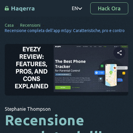
Hack Ora
EN
Casa
Recensioni
PT
Recensione completa dell'app mSpy: Caratteristiche, pro e contro
TR
RO
DE
Condividi questo articolo
SV
KO
Twitter
Facebook
Copia link
EL
Stephanie Thompson
AR
Recensione
BG
CS