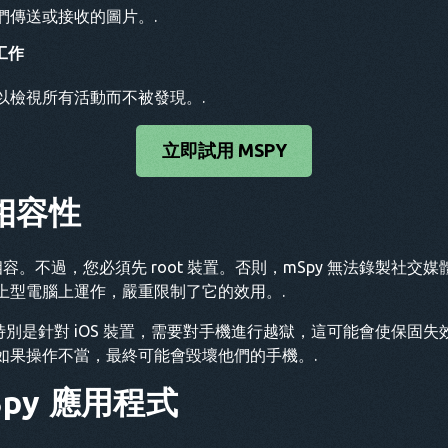
們傳送或接收的圖片。.
工作
以檢視所有活動而不被發現。.
立即試用 MSPY
相容性
及以上版本相容。不過，您必須先 root 裝置。否則，mSpy 無法錄製
上型電腦上運作，嚴重限制了它的效用。.
，特別是針對 iOS 裝置，需要對手機進行越獄，這可能會使保固
如果操作不當，最終可能會毀壞他們的手機。.
Spy 應用程式