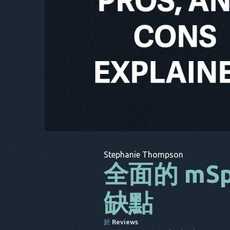
Stephanie Thompson
全面的 m
缺點
於
Reviews