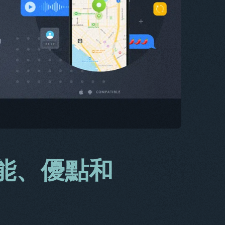
CS
大
它
FR
NL
ES
TR
鉑
功能、優點和
他