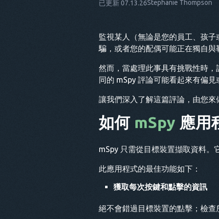
Stephanie Thompson
已更新 07.13.26
監視某人（無論是您的員工、孩子
騙，或者您的配偶可能正在獨自與
然而，當處理此事具有挑戰性時，
同的 mSpy 評論可能看起來有
讓我們深入了解這篇評論，由您來做
如何
mSpy
應用
mSpy 只需從目標裝置擷取資料
此應用程式的最佳功能如下：
獲取每次按鍵和點擊的資訊
絕不會錯過目標裝置的點擊；檢查