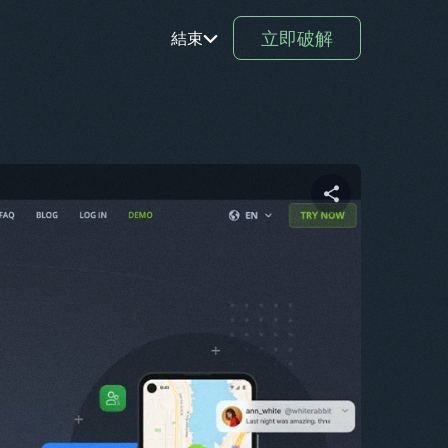
立即破解
結束
鉑
TR
RO
驅動程
分享這篇文章
式
SV
KO
推特
臉書
複製連結
EL
AR
BG