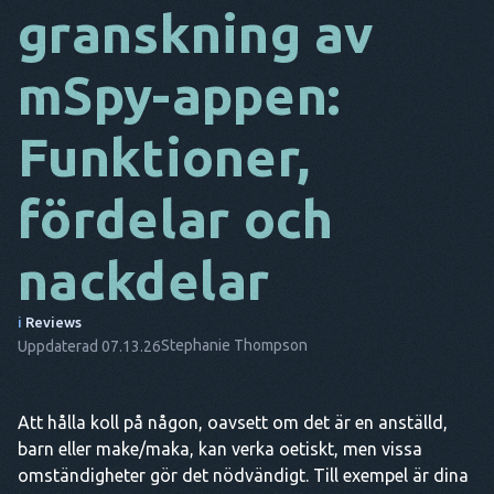
granskning av
DA
mSpy-appen:
IT
FR
Funktioner,
NL
fördelar och
ES
TR
nackdelar
PT
i
Reviews
HAN
Stephanie Thompson
Uppdaterad 07.13.26
Att hålla koll på någon, oavsett om det är en anställd,
barn eller make/maka, kan verka oetiskt, men vissa
omständigheter gör det nödvändigt. Till exempel är dina