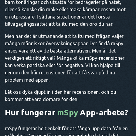
barn tonåringar och utsatta för bedrägerier på nätet,
eller så kanske din make eller maka kämpar ensam mot
en utpressare. I sådana situationer är det första
tillvägagångssättet att ta itu med den oro du har.
Men när det är utmanande att ta itu med frågan väljer
många människor övervakningsappar. Det är då mSpy
anses vara ett av de bästa alternativen. Men är det
verkligen ett riktigt val? Många olika mSpy-recensioner
kan verka partiska eller för negativa. Vi kan hjälpa till
genom den här recensionen för att få svar på dina
problem med appen.
Låt oss dyka djupt in i den här recensionen, och du
kommer att vara domare för den.
Hur fungerar
mSpy
App-arbete?
mSpy fungerar helt enkelt för att fånga upp data från en
målenhet. Den överför dessa insamlade data till ditt