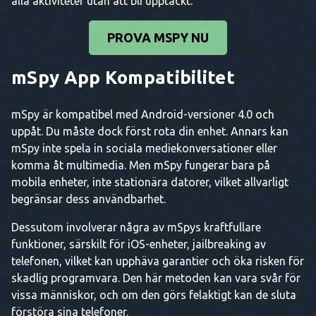
alla aktiviteter utan att bli upptäckt.
PROVA MSPY NU
mSpy App
Kompatibilitet
mSpy är kompatibel med Android-versioner 4.0 och
uppåt. Du måste dock först rota din enhet. Annars kan
mSpy inte spela in sociala mediekonversationer eller
komma åt multimedia. Men mSpy fungerar bara på
mobila enheter, inte stationära datorer, vilket allvarligt
begränsar dess användbarhet.
Dessutom involverar några av mSpys kraftfullare
funktioner, särskilt för iOS-enheter, jailbreaking av
telefonen, vilket kan upphäva garantier och öka risken för
skadlig programvara. Den här metoden kan vara svår för
vissa människor, och om den görs felaktigt kan de sluta
förstöra sina telefoner.