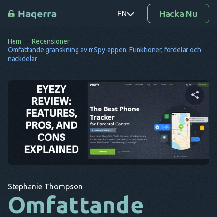
Hacka Nu
EN
Hem
Recensioner
PT
Omfattande granskning av mSpy-appen: Funktioner, fördelar och
nackdelar
TR
RO
DE
Dela denna artikel
SV
KO
EL
Twitter
Facebook
Kopiera länk
AR
Stephanie Thompson
Omfattande
BG
CS