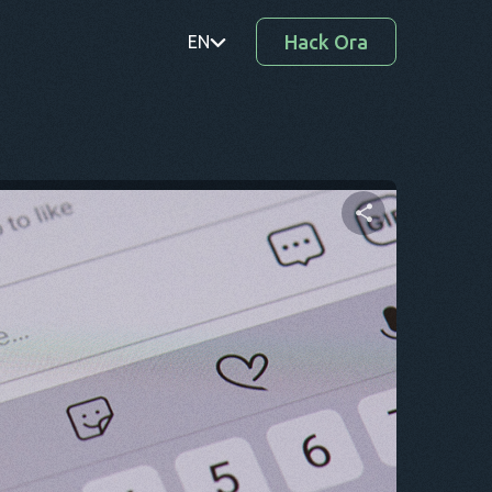
Hack Ora
EN
PT
TR
RO
DE
Condividi questo articolo
SV
KO
Twitter
Facebook
Copia link
EL
AR
BG