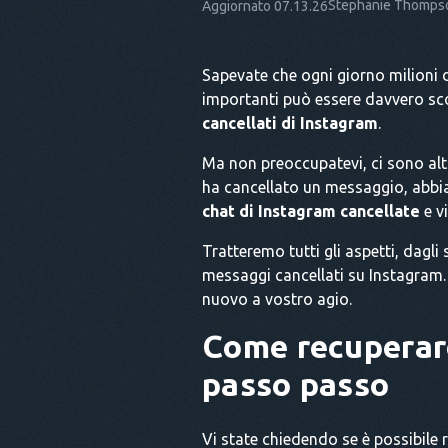
Stephanie Thomps
Aggiornato 07.13.26
Sapevate che ogni giorno milioni 
importanti può essere davvero sc
cancellati di Instagram
.
Ma non preoccupatevi, ci sono altr
ha cancellato un messaggio, abbi
chat di Instagram cancellate
e v
Tratteremo tutti gli aspetti, dagli 
messaggi cancellati su Instagram. 
nuovo a vostro agio.
Come recuperare
passo passo
Vi state chiedendo se è possibile 