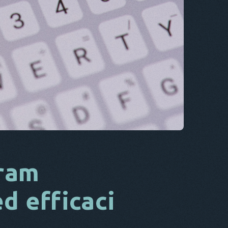
CS
DA
ESSO
FR
NL
ES
TR
PT
LUI
gram
ed efficaci