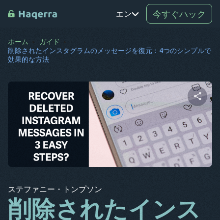
今すぐハック
エン
ホーム
ガイド
白金
削除されたインスタグラムのメッセージを復元：4つのシンプルで
効果的な方法
TR
ロ
デ
この記事をシェアする
SV
コウ
エル
ツイッター
フェイスブック
コピーリンク
アー
ステファニー・トンプソン
BG
削除されたインス
CS