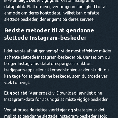
ikke umuligt. Det er vigtigt at forstå Instagrams
datapolitik. Platformen giver brugerne mulighed for at
anmode om deres kontodata, hvilket kan omfatte
slettede beskeder, der er gemt på deres servere.
Bedste metoder til at gendanne
slettede Instagram-beskeder
I det næste afsnit gennemgår vi de mest effektive måder
at hente slettede Instagram-beskeder på. Uanset om du
bruger Instagrams dataforespørgselsfunktion,
tredjepartsapps eller sikkerhedskopier, er der skridt, du
kan tage for at gendanne beskeder, som du troede var
væk for evigt.
Et godt råd:
Vær proaktiv! Download jævnligt dine
Instagram-data for at undgå at miste vigtige beskeder.
Ved at bruge de rigtige værktøjer og strategier er det
muligt at gendanne slettede Instagram-beskeder. Hold