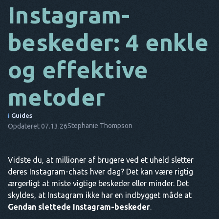
Instagram-
DA
beskeder: 4 enkle
IT
FR
og effektive
NL
metoder
ES
TR
i
Guides
Stephanie Thompson
Opdateret 07.13.26
PT
HAN
Vidste du, at millioner af brugere ved et uheld sletter
deres Instagram-chats hver dag? Det kan være rigtig
ærgerligt at miste vigtige beskeder eller minder. Det
skyldes, at Instagram ikke har en indbygget måde at
Gendan slettede Instagram-beskeder
.