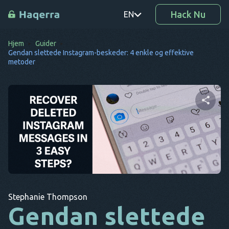
Hack Nu
EN
Hjem
Guider
PT
Gendan slettede Instagram-beskeder: 4 enkle og effektive
metoder
TR
RO
DE
Del denne artikel
SV
KO
EL
Twitter
Facebook
Kopier link
AR
Stephanie Thompson
Gendan slettede
BG
CS