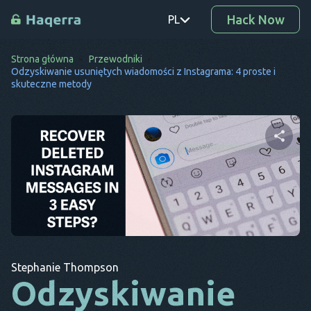
Hack Now
PL
Strona główna
Przewodniki
PT
Odzyskiwanie usuniętych wiadomości z Instagrama: 4 proste i
skuteczne metody
TR
RO
DE
Udostępnij ten artykuł
SV
KO
EL
Twitter
Facebook
Kopiuj link
AR
Stephanie Thompson
Odzyskiwanie
BG
CS