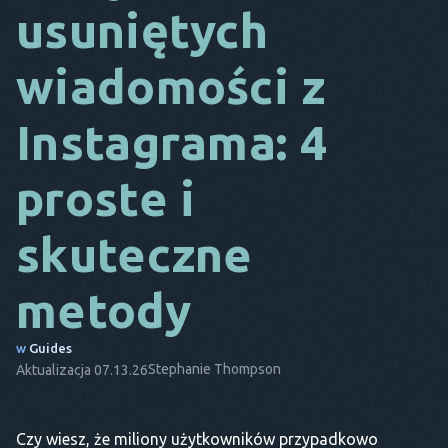
usuniętych
DA
wiadomości z
TO
FR
Instagrama: 4
NL
proste i
ES
TR
skuteczne
PT
metody
ON
w
Guides
Stephanie Thompson
Aktualizacja 07.13.26
Czy wiesz, że miliony użytkowników przypadkowo