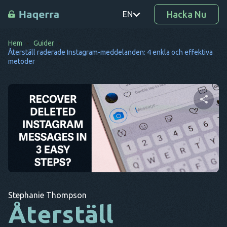
Hacka Nu
EN
Hem
Guider
PT
Återställ raderade Instagram-meddelanden: 4 enkla och effektiva
metoder
TR
RO
DE
Dela denna artikel
SV
KO
EL
Twitter
Facebook
Kopiera länk
AR
Stephanie Thompson
Återställ
BG
CS