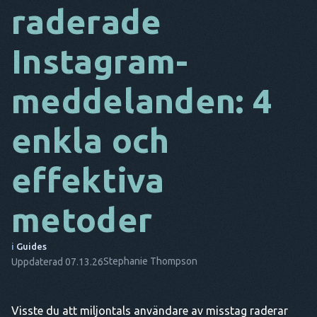
raderade
DA
Instagram-
IT
FR
meddelanden: 4
NL
enkla och
ES
TR
effektiva
PT
metoder
HAN
i
Guides
Stephanie Thompson
Uppdaterad 07.13.26
Visste du att miljontals användare av misstag raderar