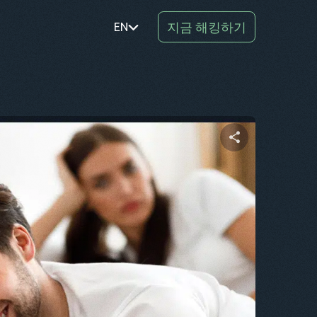
지금 해킹하기
EN
PT
TR
RO
DE
이 문서 공유하기
SV
KO
트위터
Facebook
링크 복사
EL
AR
BG