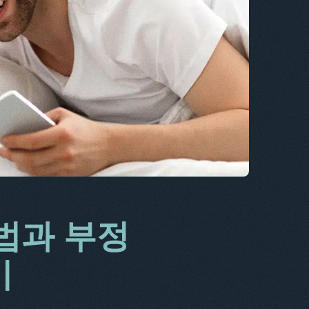
CS
DA
IT
FR
NL
ES
TR
PT
HE
법과 부정
기