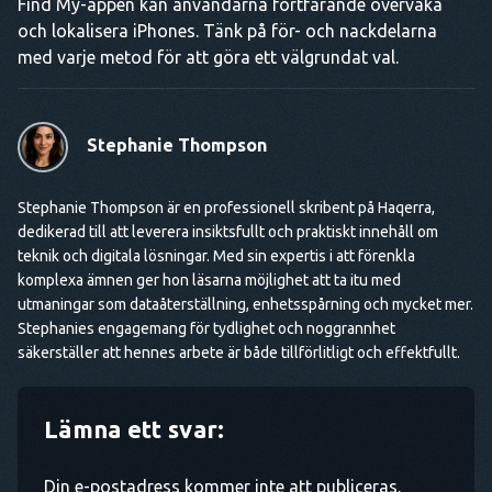
Find My-appen kan användarna fortfarande övervaka
och lokalisera iPhones. Tänk på för- och nackdelarna
med varje metod för att göra ett välgrundat val.
Stephanie Thompson
Stephanie Thompson är en professionell skribent på Haqerra,
dedikerad till att leverera insiktsfullt och praktiskt innehåll om
teknik och digitala lösningar. Med sin expertis i att förenkla
komplexa ämnen ger hon läsarna möjlighet att ta itu med
utmaningar som dataåterställning, enhetsspårning och mycket mer.
Stephanies engagemang för tydlighet och noggrannhet
säkerställer att hennes arbete är både tillförlitligt och effektfullt.
Lämna ett svar:
Din e-postadress kommer inte att publiceras.