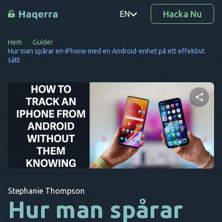
Hacka Nu
EN
Hem
Guider
PT
Hur man spårar en iPhone med en Android-enhet på ett effektivt
sätt
TR
RO
DE
Dela denna artikel
SV
KO
EL
Twitter
Facebook
Kopiera länk
AR
Stephanie Thompson
Hur man spårar
BG
CS