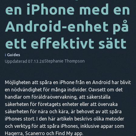
en iPhone med en
DA
Android-enhet på
IT
FR
ett effektivt sätt
NL
i
Guides
ES
Stephanie Thompson
Uppdaterad 07.13.26
TR
PT
Möjligheten att spåra en iPhone från en Android har blivit
en nödvändighet för många individer. Oavsett om det
HAN
handlar om föräldraövervakning, att säkerställa
säkerheten för företagets enheter eller att övervaka
säkerheten för nära och kära, är behovet av att spåra
iPhones stort. I den här artikeln beskrivs olika metoder
och verktyg för att spåra iPhones, inklusive appar som
Haqerra, Scanerro och Find My app.