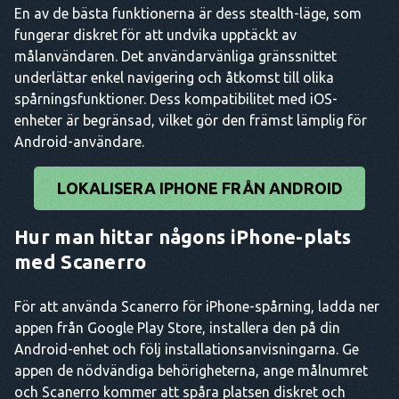
En av de bästa funktionerna är dess stealth-läge, som
fungerar diskret för att undvika upptäckt av
målanvändaren. Det användarvänliga gränssnittet
underlättar enkel navigering och åtkomst till olika
spårningsfunktioner. Dess kompatibilitet med iOS-
enheter är begränsad, vilket gör den främst lämplig för
Android-användare.
LOKALISERA IPHONE FRÅN ANDROID
Hur man hittar någons iPhone-plats
med Scanerro
För att använda Scanerro för iPhone-spårning, ladda ner
appen från Google Play Store, installera den på din
Android-enhet och följ installationsanvisningarna. Ge
appen de nödvändiga behörigheterna, ange målnumret
och Scanerro kommer att spåra platsen diskret och