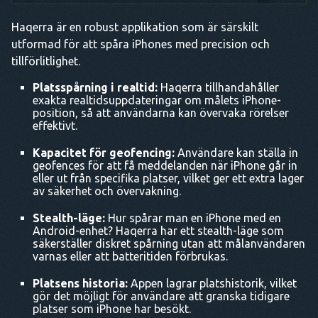
Haqerra är en robust applikation som är särskilt
utformad för att spåra iPhones med precision och
tillförlitlighet.
Platsspårning i realtid:
Haqerra tillhandahåller
exakta realtidsuppdateringar om målets iPhone-
position, så att användarna kan övervaka rörelser
effektivt.
Kapacitet för geofencing:
Användare kan ställa in
geofences för att få meddelanden när iPhone går in
eller ut från specifika platser, vilket ger ett extra lager
av säkerhet och övervakning.
Stealth-läge:
Hur spårar man en iPhone med en
Android-enhet? Haqerra har ett stealth-läge som
säkerställer diskret spårning utan att målanvändaren
varnas eller att batteritiden förbrukas.
Platsens historia:
Appen lagrar platshistorik, vilket
gör det möjligt för användare att granska tidigare
platser som iPhone har besökt.