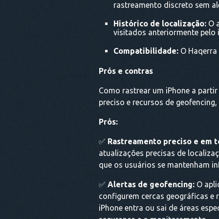
rastreamento discreto sem ale
Histórico de localização:
O a
visitados anteriormente pelo 
Compatibilidade:
O Haqerra 
Prós e contras
Como rastrear um iPhone a parti
preciso e recursos de geofencing
Prós:
✅
Rastreamento preciso e em t
atualizações precisas de localiza
que os usuários se mantenham i
✅
Alertas de geofencing:
O apli
configurem cercas geográficas e
iPhone entra ou sai de áreas esp