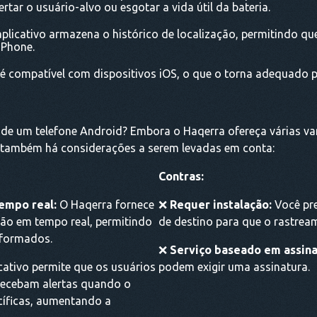
rtar o usuário-alvo ou esgotar a vida útil da bateria.
plicativo armazena o histórico de localização, permitindo que
iPhone.
é compatível com dispositivos iOS, o que o torna adequado pa
r de um telefone Android? Embora o Haqerra ofereça várias 
, também há considerações a serem levadas em conta:
Contras:
empo real:
O Haqerra fornece
❌
Requer instalação:
Você pre
ção em tempo real, permitindo
de destino para que o rastrea
nformados.
❌
Serviço baseado em assina
cativo permite que os usuários
podem exigir uma assinatura.
 recebam alertas quando o
ecíficas, aumentando a