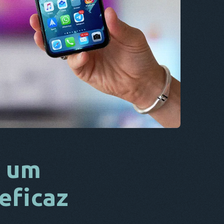
CS
DA
ELE
FR
NL
ES
TR
PT
ELE
m um
eficaz