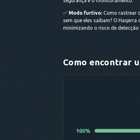
segurança e o monitoramento.
✅
Modo furtivo:
Como rastrear o
sem que eles saibam? O Haqerra o
minimizando o risco de detecção 
Como encontrar u