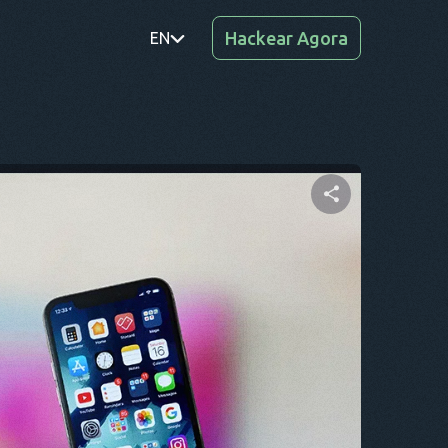
Hackear Agora
EN
PT
TR
RO
DE
Compartilhe este artigo
SV
KO
Twitter
Facebook
Copiar link
EL
AR
BG