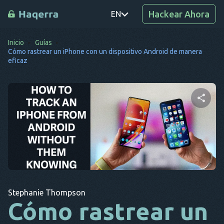
Hackear Ahora
EN
Inicio
Guías
PT
Cómo rastrear un iPhone con un dispositivo Android de manera
eficaz
TR
RO
DE
Comparte este artículo
SV
KO
Twitter
Facebook
Copiar enlace
EL
AR
Stephanie Thompson
Cómo rastrear un
BG
CS