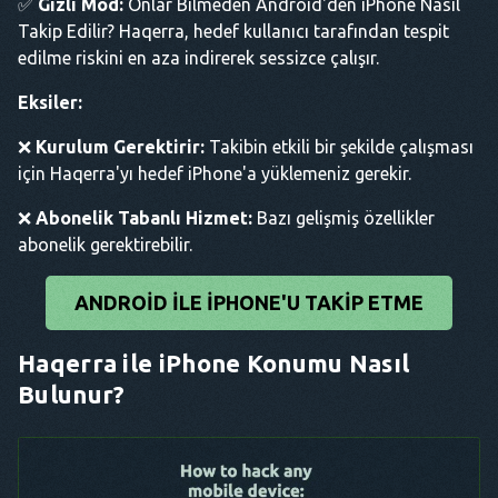
✅
Gizli Mod:
Onlar Bilmeden Android'den iPhone Nasıl
Takip Edilir? Haqerra, hedef kullanıcı tarafından tespit
edilme riskini en aza indirerek sessizce çalışır.
Eksiler:
❌
Kurulum Gerektirir:
Takibin etkili bir şekilde çalışması
için Haqerra'yı hedef iPhone'a yüklemeniz gerekir.
❌
Abonelik Tabanlı Hizmet:
Bazı gelişmiş özellikler
abonelik gerektirebilir.
ANDROID ILE IPHONE'U TAKIP ETME
Haqerra ile iPhone Konumu Nasıl
Bulunur?