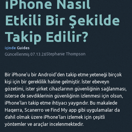
iPhone Nasıl
DA
Etkili Bir Şekilde
BU
Takip Edilir?
FR
NL
içinde
Guides
Stephanie Thompson
Güncellenmiş 07.13.26
ES
TR
Bir iPhone'u bir Android'den takip etme yeteneği birçok
PT
kişi için bir gereklilik haline gelmiştir. İster ebeveyn
O
gözetimi, ister şirket cihazlarının güvenliğinin sağlanması,
isterse de sevdiklerinin güvenliğinin izlenmesi için olsun,
iPhone'ları takip etme ihtiyacı yaygındır. Bu makalede
Haqerra, Scanerro ve Find My app gibi uygulamalar da
dahil olmak üzere iPhone'ları izlemek için çeşitli
yöntemler ve araçlar incelenmektedir.