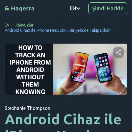
Şimdi Hackle
EN
Ev
Kılavuzlar
PT
Android Cihaz ile iPhone Nasıl Etkili Bir Şekilde Takip Edilir?
TR
RO
DE
Bu makaleyi paylaşın
SV
KO
Twitter
Facebook
Bağlantıyı Kopyala
EL
Stephanie Thompson
AR
Android Cihaz ile
BG
CS