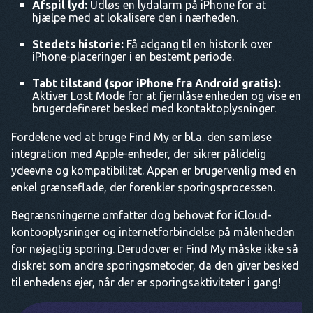
Afspil lyd:
Udløs en lydalarm på iPhone for at
hjælpe med at lokalisere den i nærheden.
Stedets historie:
Få adgang til en historik over
iPhone-placeringer i en bestemt periode.
Tabt tilstand
(spor iPhone fra Android gratis):
Aktiver Lost Mode for at fjernlåse enheden og vise en
brugerdefineret besked med kontaktoplysninger.
Fordelene ved at bruge Find My er bl.a. den sømløse
integration med Apple-enheder, der sikrer pålidelig
ydeevne og kompatibilitet. Appen er brugervenlig med en
enkel grænseflade, der forenkler sporingsprocessen.
Begrænsningerne omfatter dog behovet for iCloud-
kontooplysninger og internetforbindelse på målenheden
for nøjagtig sporing. Derudover er Find My måske ikke så
diskret som andre sporingsmetoder, da den giver besked
til enhedens ejer, når der er sporingsaktiviteter i gang!