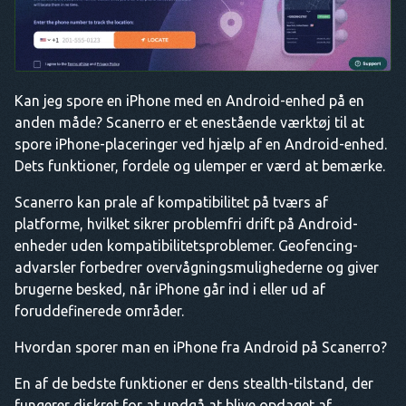
Kan jeg spore en iPhone med en Android-enhed på en
anden måde? Scanerro er et enestående værktøj til at
spore iPhone-placeringer ved hjælp af en Android-enhed.
Dets funktioner, fordele og ulemper er værd at bemærke.
Scanerro kan prale af kompatibilitet på tværs af
platforme, hvilket sikrer problemfri drift på Android-
enheder uden kompatibilitetsproblemer. Geofencing-
advarsler forbedrer overvågningsmulighederne og giver
brugerne besked, når iPhone går ind i eller ud af
foruddefinerede områder.
Hvordan sporer man en iPhone fra Android på Scanerro?
En af de bedste funktioner er dens stealth-tilstand, der
fungerer diskret for at undgå at blive opdaget af