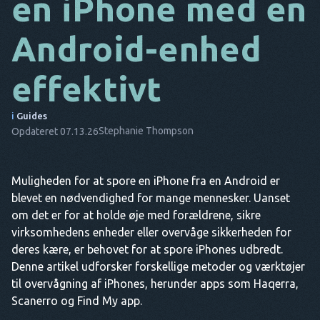
en iPhone med en
DA
Android-enhed
IT
effektivt
FR
NL
i
Guides
Stephanie Thompson
Opdateret 07.13.26
ES
TR
Muligheden for at spore en iPhone fra en Android er
PT
blevet en nødvendighed for mange mennesker. Uanset
HAN
om det er for at holde øje med forældrene, sikre
virksomhedens enheder eller overvåge sikkerheden for
deres kære, er behovet for at spore iPhones udbredt.
Denne artikel udforsker forskellige metoder og værktøjer
til overvågning af iPhones, herunder apps som Haqerra,
Scanerro og Find My app.