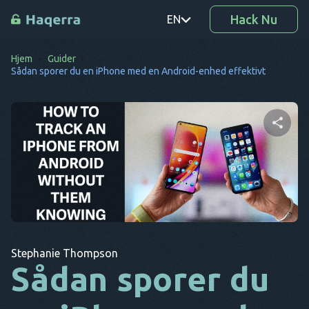
Hack Nu
EN
Hjem
Guider
PT
Sådan sporer du en iPhone med en Android-enhed effektivt
TR
RO
DE
Del denne artikel
SV
KO
Twitter
Facebook
Kopier link
EL
Stephanie Thompson
AR
Sådan sporer du
BG
CS