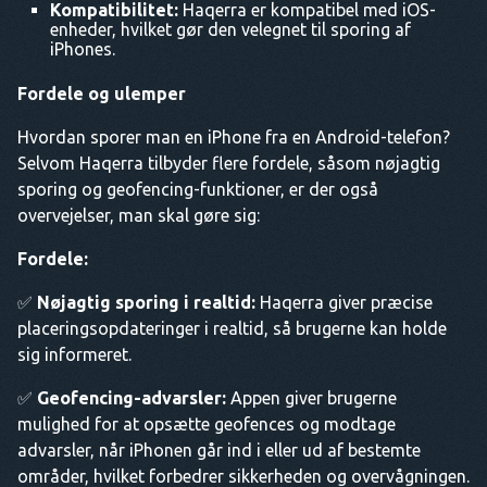
Kompatibilitet:
Haqerra er kompatibel med iOS-
enheder, hvilket gør den velegnet til sporing af
iPhones.
Fordele og ulemper
Hvordan sporer man en iPhone fra en Android-telefon?
Selvom Haqerra tilbyder flere fordele, såsom nøjagtig
sporing og geofencing-funktioner, er der også
overvejelser, man skal gøre sig:
Fordele:
✅
Nøjagtig sporing i realtid:
Haqerra giver præcise
placeringsopdateringer i realtid, så brugerne kan holde
sig informeret.
✅
Geofencing-advarsler:
Appen giver brugerne
mulighed for at opsætte geofences og modtage
advarsler, når iPhonen går ind i eller ud af bestemte
områder, hvilket forbedrer sikkerheden og overvågningen.