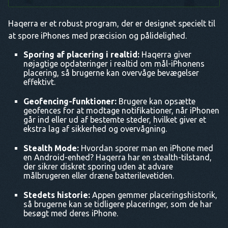
Haqerra er et robust program, der er designet specielt til
at spore iPhones med præcision og pålidelighed.
Sporing af placering i realtid:
Haqerra giver
nøjagtige opdateringer i realtid om mål-iPhonens
placering, så brugerne kan overvåge bevægelser
effektivt.
Geofencing-funktioner:
Brugere kan opsætte
geofences for at modtage notifikationer, når iPhonen
går ind eller ud af bestemte steder, hvilket giver et
ekstra lag af sikkerhed og overvågning.
Stealth Mode:
Hvordan sporer man en iPhone med
en Android-enhed? Haqerra har en stealth-tilstand,
der sikrer diskret sporing uden at advare
målbrugeren eller dræne batterilevetiden.
Stedets historie:
Appen gemmer placeringshistorik,
så brugerne kan se tidligere placeringer, som de har
besøgt med deres iPhone.