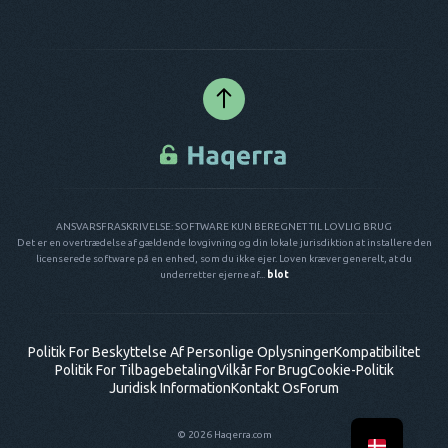
ANSVARSFRASKRIVELSE: SOFTWARE KUN BEREGNET TIL LOVLIG BRUG
Det er en overtrædelse af gældende lovgivning og din lokale jurisdiktion at installere den
licenserede software på en enhed, som du ikke ejer. Loven kræver generelt, at du
underretter ejerne af...
blot
Politik For Beskyttelse Af Personlige Oplysninger
Kompatibilitet
Politik For Tilbagebetaling
Vilkår For Brug
Cookie-Politik
Juridisk Information
Kontakt Os
Forum
© 2026 Haqerra.com