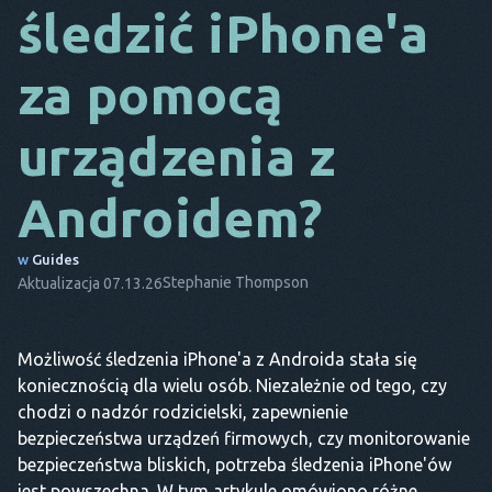
śledzić iPhone'a
DA
za pomocą
TO
FR
urządzenia z
NL
Androidem?
ES
TR
w
Guides
Stephanie Thompson
Aktualizacja 07.13.26
PT
ON
Możliwość śledzenia iPhone'a z Androida stała się
koniecznością dla wielu osób. Niezależnie od tego, czy
chodzi o nadzór rodzicielski, zapewnienie
bezpieczeństwa urządzeń firmowych, czy monitorowanie
bezpieczeństwa bliskich, potrzeba śledzenia iPhone'ów
jest powszechna. W tym artykule omówiono różne