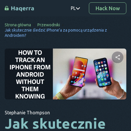
Hack Now
PL
Strona główna
Przewodniki
PT
Jak skutecznie śledzić iPhone'a za pomocą urządzenia z
Androidem?
TR
RO
DE
Udostępnij ten artykuł
SV
KO
EL
Twitter
Facebook
Kopiuj link
AR
Stephanie Thompson
Jak skutecznie
BG
CS