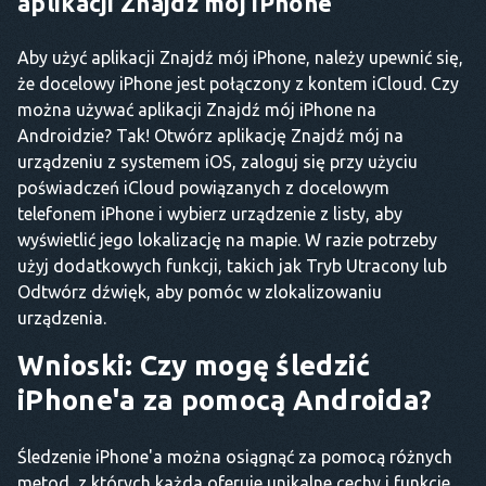
aplikacji Znajdź mój iPhone
Aby użyć aplikacji Znajdź mój iPhone, należy upewnić się,
że docelowy iPhone jest połączony z kontem iCloud. Czy
można używać aplikacji Znajdź mój iPhone na
Androidzie? Tak! Otwórz aplikację Znajdź mój na
urządzeniu z systemem iOS, zaloguj się przy użyciu
poświadczeń iCloud powiązanych z docelowym
telefonem iPhone i wybierz urządzenie z listy, aby
wyświetlić jego lokalizację na mapie. W razie potrzeby
użyj dodatkowych funkcji, takich jak Tryb Utracony lub
Odtwórz dźwięk, aby pomóc w zlokalizowaniu
urządzenia.
Wnioski: Czy mogę śledzić
iPhone'a za pomocą Androida?
Śledzenie iPhone'a można osiągnąć za pomocą różnych
metod, z których każda oferuje unikalne cechy i funkcje.