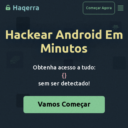
Começar Agora
Acessar Dados
Hackear Android
Em
Como Hackear
Minutos
Lista De Dispositivos
Perguntas Frequentes
Obtenha acesso a tudo:
Blog
{
}
sem ser detectado!
Vamos Começar