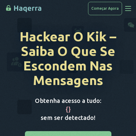
Começar Agora
Acessar Dados
Hackear O Kik
–
Como Hackear
Saiba O Que Se
Lista De Dispositivos
Escondem Nas
Perguntas Frequentes
Mensagens
Blog
Obtenha acesso a tudo:
{
}
sem ser detectado!