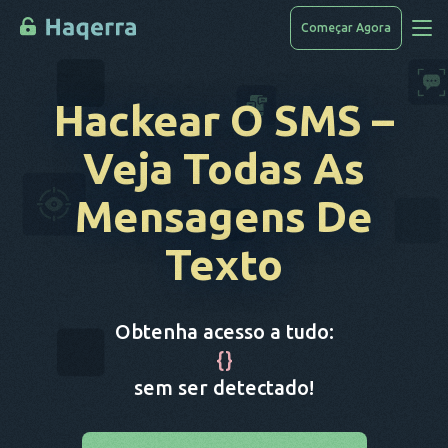
Começar Agora
Acessar Dados
Hackear O SMS
–
Como Hackear
Veja Todas As
Lista De Dispositivos
Mensagens De
Perguntas Frequentes
Texto
Blog
Obtenha acesso a tudo:
{
}
sem ser detectado!