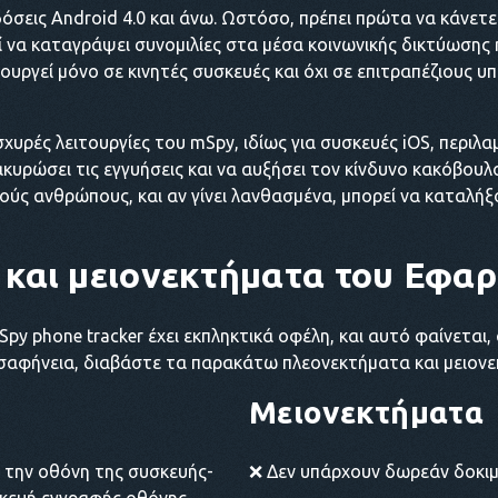
δόσεις Android 4.0 και άνω. Ωστόσο, πρέπει πρώτα να κάνετε
ί να καταγράψει συνομιλίες στα μέσα κοινωνικής δικτύωσης
υργεί μόνο σε κινητές συσκευές και όχι σε επιτραπέζιους υπ
ισχυρές λειτουργίες του mSpy, ιδίως για συσκευές iOS, περιλα
κυρώσει τις εγγυήσεις και να αυξήσει τον κίνδυνο κακόβουλ
ικούς ανθρώπους, και αν γίνει λανθασμένα, μπορεί να καταλ
και μειονεκτήματα του
Εφαρ
y phone tracker έχει εκπληκτικά οφέλη, και αυτό φαίνεται, 
 σαφήνεια, διαβάστε τα παρακάτω πλεονεκτήματα και μειον
Μειονεκτήματα
 την οθόνη της συσκευής-
❌ Δεν υπάρχουν δωρεάν δοκιμέ