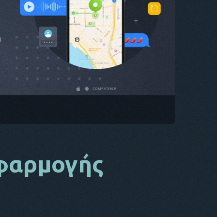
CS
DA
ΙΤ
FR
NL
ES
TR
PT
ΑΥΤΌΣ
εφαρμογής