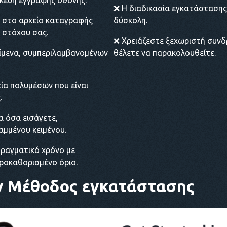
κευή εγγραφής οθόνης.
❌ Η διαδικασία εγκατάστασης 
η στο αρχείο καταγραφής
δύσκολη.
 στόχου σας.
❌ Χρειάζεστε ξεχωριστή συνδ
είμενα, συμπεριλαμβανομένων
θέλετε να παρακολουθείτε.
ία πολυμέσων που είναι
.
α όσα εισάγετε,
μμένου κειμένου.
ραγματικό χρόνο με
προκαθορισμένο όριο.
y
Μέθοδος εγκατάστασης