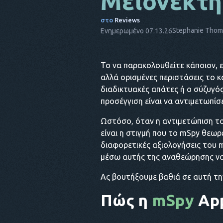
Μειονεκτ
στο
Reviews
Stephanie Tho
Ενημερωμένο 07.13.26
Το να παρακολουθείτε κάποιον, εί
αλλά ορισμένες περιστάσεις το κα
διαδικτυακές απάτες ή ο σύζυγός
προσέγγιση είναι να αντιμετωπίσ
Ωστόσο, όταν η αντιμετώπιση το
είναι η στιγμή που το mSpy θεωρε
διαφορετικές αξιολογήσεις του 
μέσω αυτής της αναθεώρησης να 
Ας βουτήξουμε βαθιά σε αυτή την 
Πώς η
mSpy
App