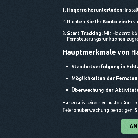
Haqerra herunterladen:
Instal
Richten Sie Ihr Konto ein:
Erste
Start Tracking:
Mit Haqerra kön
Fernsteuerungsfunktionen zugre
Hauptmerkmale von Ha
Standortverfolgung in Echtz
Möglichkeiten der Fernsteu
Überwachung der Aktivität
Haqerra ist eine der besten Androi
Telefonüberwachung benötigen. St
AN