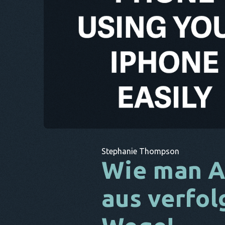
Stephanie Thompson
Wie man A
aus verfol