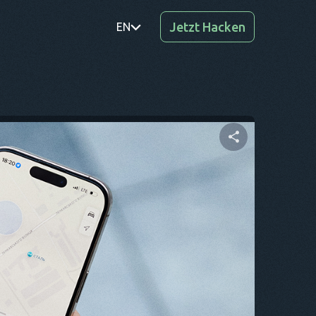
Jetzt Hacken
EN
PT
TR
RO
DE
Diesen Artikel teilen
SV
KO
Twitter
Facebook
Link kopieren
EL
AR
BG