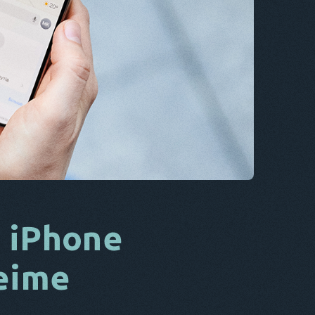
CS
DA
ES
FR
NL
ES
TR
PT
ER
 iPhone
heime