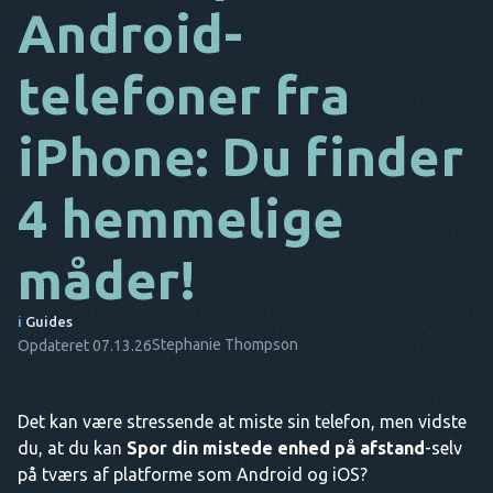
Android-
DA
telefoner fra
IT
FR
iPhone: Du finder
NL
4 hemmelige
ES
TR
måder!
PT
i
Guides
HAN
Stephanie Thompson
Opdateret 07.13.26
Det kan være stressende at miste sin telefon, men vidste
du, at du kan
Spor din mistede enhed på afstand
-selv
på tværs af platforme som Android og iOS?