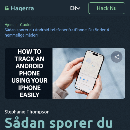
Hack Nu
EN
Hjem
Guider
PT
Sådan sporer du Android-telefoner fra iPhone: Du finder 4
hemmelige måder!
TR
RO
DE
Del denne artikel
SV
KO
EL
Twitter
Facebook
Kopier link
AR
Stephanie Thompson
Sådan sporer du
BG
CS