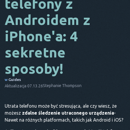
telefony z
DA
Androidem z
TO
iPhone'a: 4
FR
NL
sekretne
ES
sposoby!
TR
PT
w
Guides
Stephanie Thompson
Aktualizacja 07.13.26
ON
Utrata telefonu może być stresująca, ale czy wiesz, że
możesz
zdalne śledzenie utraconego urządzenia
-
Nawet na różnych platformach, takich jak Android i iOS?