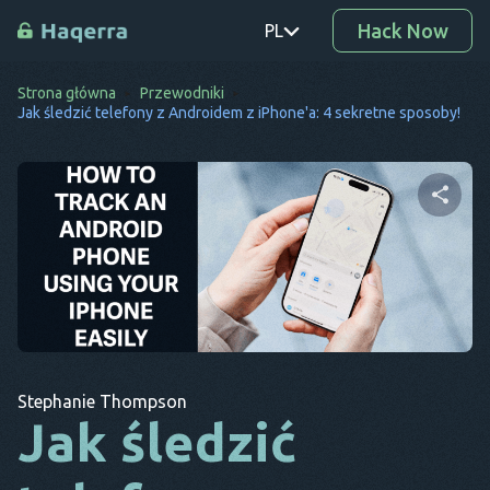
Hack Now
PL
Strona główna
Przewodniki
PT
Jak śledzić telefony z Androidem z iPhone'a: 4 sekretne sposoby!
TR
RO
DE
Udostępnij ten artykuł
SV
KO
Twitter
Facebook
Kopiuj link
EL
Stephanie Thompson
AR
Jak śledzić
BG
CS