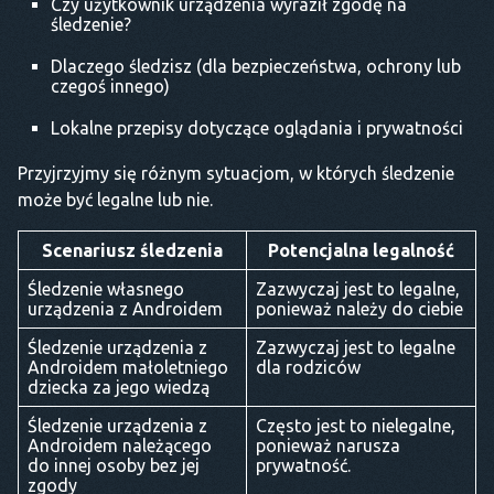
Czy użytkownik urządzenia wyraził zgodę na
śledzenie?
Dlaczego śledzisz (dla bezpieczeństwa, ochrony lub
czegoś innego)
Lokalne przepisy dotyczące oglądania i prywatności
Przyjrzyjmy się różnym sytuacjom, w których śledzenie
może być legalne lub nie.
Scenariusz śledzenia
Potencjalna legalność
Śledzenie własnego
Zazwyczaj jest to legalne,
urządzenia z Androidem
ponieważ należy do ciebie
Śledzenie urządzenia z
Zazwyczaj jest to legalne
Androidem małoletniego
dla rodziców
dziecka za jego wiedzą
Śledzenie urządzenia z
Często jest to nielegalne,
Androidem należącego
ponieważ narusza
do innej osoby bez jej
prywatność.
zgody