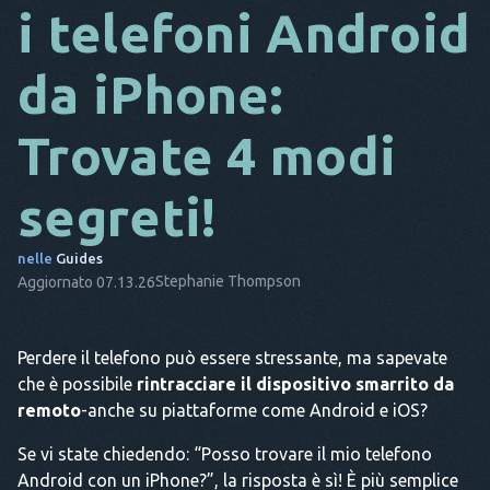
i telefoni Android
DA
da iPhone:
ESSO
FR
Trovate 4 modi
NL
segreti!
ES
TR
nelle
Guides
Stephanie Thompson
Aggiornato 07.13.26
PT
LUI
Perdere il telefono può essere stressante, ma sapevate
che è possibile
rintracciare il dispositivo smarrito da
remoto
-anche su piattaforme come Android e iOS?
Se vi state chiedendo: “Posso trovare il mio telefono
Android con un iPhone?”, la risposta è sì! È più semplice