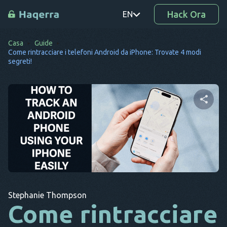
Hack Ora
EN
Casa
Guide
PT
Come rintracciare i telefoni Android da iPhone: Trovate 4 modi
segreti!
TR
RO
DE
Condividi questo articolo
SV
KO
Twitter
Facebook
Copia link
EL
AR
Stephanie Thompson
Come rintracciare
BG
CS