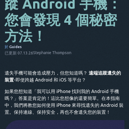
蹤 Android 手機：
CS
您會發現 4 個秘密
大
它
方法！
FR
於
Guides
NL
Stephanie Thompson
已更新 07.13.26
ES
TR
遺失手機可能會造成壓力，但您知道嗎？
遠端追蹤遺失的
裝置
-即使跨越 Android 和 iOS 等平台？
鉑
如果您想知道「我可以用 iPhone 找到我的 Android 手機
他
嗎？」答案是肯定的！這比您想像的還要簡單。在本指南
中，我們將教您如何使用 iPhone 來尋找遺失的 Android 裝
置。保持連線、保持安全，再也不會遺失您的裝置！