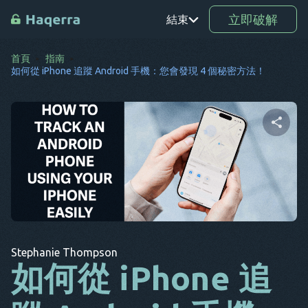
立即破解
結束
首頁
指南
鉑
如何從 iPhone 追蹤 Android 手機：您會發現 4 個秘密方法！
TR
RO
驅動程
分享這篇文章
式
SV
KO
推特
臉書
複製連結
EL
Stephanie Thompson
如何從 iPhone 追
AR
BG