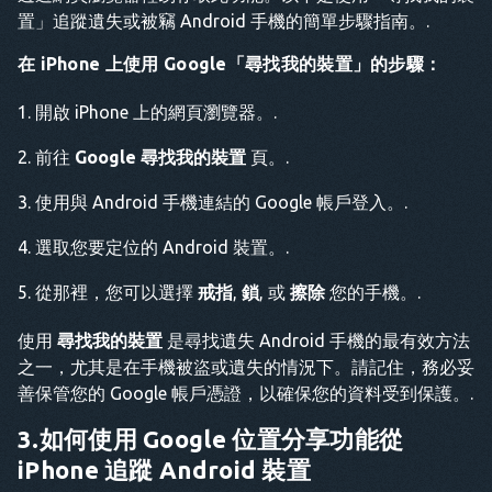
置」追蹤遺失或被竊 Android 手機的簡單步驟指南。.
在 iPhone 上使用 Google「尋找我的裝置」的步驟：
開啟 iPhone 上的網頁瀏覽器。.
前往
Google 尋找我的裝置
頁。.
使用與 Android 手機連結的 Google 帳戶登入。.
選取您要定位的 Android 裝置。.
從那裡，您可以選擇
戒指
,
鎖
, 或
擦除
您的手機。.
使用
尋找我的裝置
是尋找遺失 Android 手機的最有效方法
之一，尤其是在手機被盜或遺失的情況下。請記住，務必妥
善保管您的 Google 帳戶憑證，以確保您的資料受到保護。.
3.如何使用 Google 位置分享功能從
iPhone 追蹤 Android 裝置