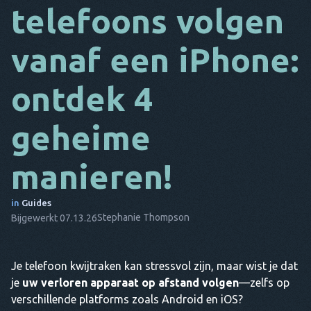
telefoons volgen
DA
vanaf een iPhone:
HET
FR
ontdek 4
NL
geheime
ES
TR
manieren!
PT
in
Guides
HIJ
Stephanie Thompson
Bijgewerkt 07.13.26
Je telefoon kwijtraken kan stressvol zijn, maar wist je dat
je
uw verloren apparaat op afstand volgen
—zelfs op
verschillende platforms zoals Android en iOS?