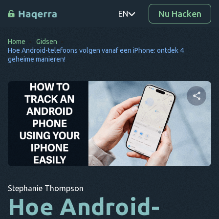
Nu Hacken
EN
Home
Gidsen
PT
Hoe Android-telefoons volgen vanaf een iPhone: ontdek 4
geheime manieren!
TR
RO
DE
Deel dit artikel
SV
KO
EL
Twitter
Facebook
Link kopiëren
AR
Stephanie Thompson
Hoe Android-
BG
CS