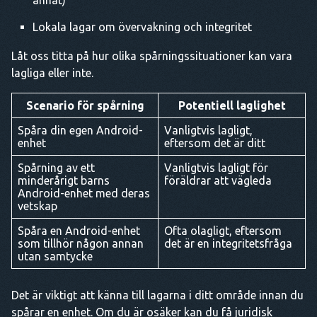
annat)
Lokala lagar om övervakning och integritet
Låt oss titta på hur olika spårningssituationer kan vara
lagliga eller inte.
Scenario för spårning
Potentiell laglighet
Spåra din egen Android-
Vanligtvis lagligt,
enhet
eftersom det är ditt
Spårning av ett
Vanligtvis lagligt för
minderårigt barns
föräldrar att vägleda
Android-enhet med deras
vetskap
Spåra en Android-enhet
Ofta olagligt, eftersom
som tillhör någon annan
det är en integritetsfråga
utan samtycke
Det är viktigt att känna till lagarna i ditt område innan du
spårar en enhet. Om du är osäker kan du få juridisk