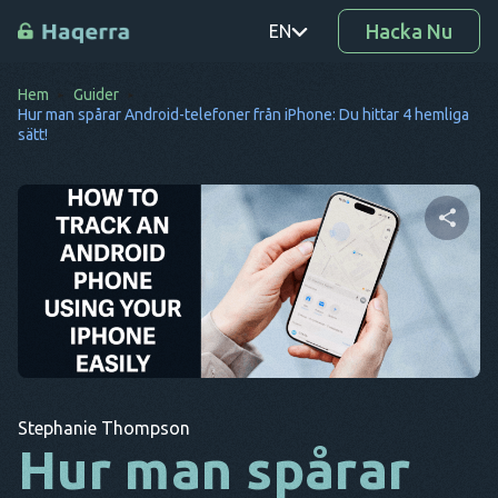
Hacka Nu
EN
Hem
Guider
PT
Hur man spårar Android-telefoner från iPhone: Du hittar 4 hemliga
sätt!
TR
RO
DE
Dela denna artikel
SV
KO
EL
Twitter
Facebook
Kopiera länk
AR
Stephanie Thompson
Hur man spårar
BG
CS