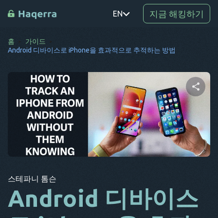
지금 해킹하기
EN
홈
가이드
PT
Android 디바이스로 iPhone을 효과적으로 추적하는 방법
TR
RO
DE
이 문서 공유하기
SV
KO
트위터
Facebook
링크 복사
EL
스테파니 톰슨
AR
Android 디바이스
BG
CS