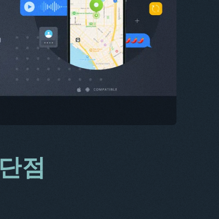
CS
DA
IT
FR
NL
ES
TR
PT
HE
장단점