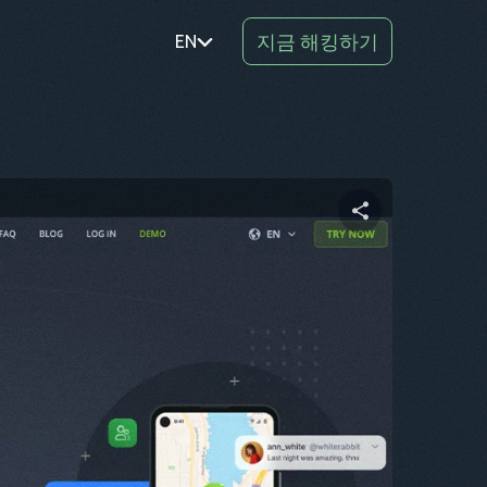
지금 해킹하기
EN
PT
TR
RO
DE
이 문서 공유하기
SV
KO
트위터
Facebook
링크 복사
EL
AR
BG